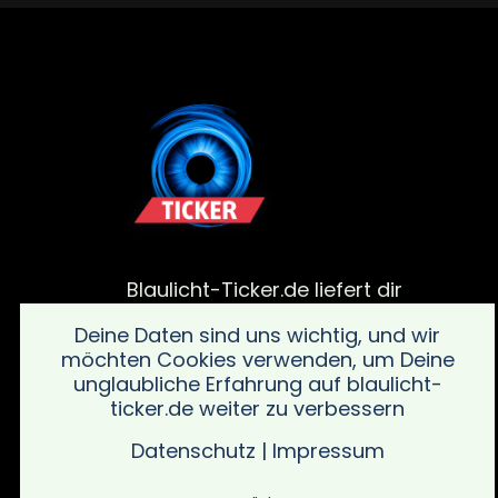
Blaulicht-Ticker.de liefert dir
aktuelle Meldungen von
Deine Daten sind uns wichtig, und wir
Polizei, Feuerwehr und von
möchten Cookies verwenden, um Deine
Rettungsdiensteinsätze. Bleib
unglaubliche Erfahrung auf blaulicht-
informiert über alle wichtigen
ticker.de weiter zu verbessern
Vorfälle in deiner Region mit
schnellen und verlässlichen
Datenschutz
|
Impressum
Updates sowie wichtigen
Sicherheitsinformationen.