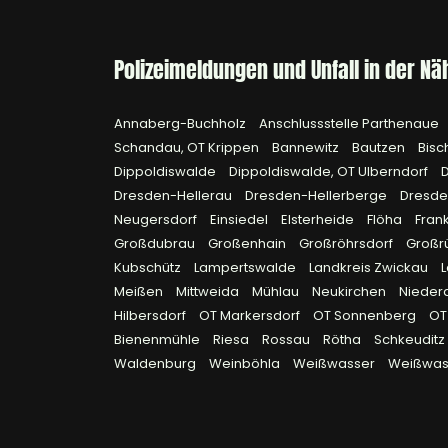
Polizeimeldungen und Unfall in der Nä
Annaberg-Buchholz
Anschlussstelle Parthenaue
Schandau, OT Krippen
Bannewitz
Bautzen
Bisc
Dippoldiswalde
Dippoldiswalde, OT Ulberndorf
Dresden-Hellerau
Dresden-Hellerberge
Dresde
Neugersdorf
Einsiedel
Elsterheide
Flöha
Fran
Großdubrau
Großenhain
Großröhrsdorf
Großr
Kubschütz
Lampertswalde
Landkreis Zwickau
Meißen
Mittweida
Mühlau
Neukirchen
Nieder
Hilbersdorf
OT Markersdorf
OT Sonnenberg
OT
Bienenmühle
Riesa
Rossau
Rötha
Schkeuditz
Waldenburg
Weinböhla
Weißwasser
Weißwas