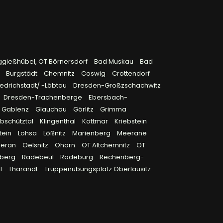
ggießhübel, OT Börnersdorf
Bad Muskau
Bad
9
Burgstädt
Chemnitz
Coswig
Crottendorf
edrichstadt/ -Löbtau
Dresden-Großzschachwitz
Dresden-Trachenberge
Ebersbach-
Gablenz
Glauchau
Görlitz
Grimma
bschütztal
Klingenthal
Kottmar
Kriebstein
tein
Lohsa
Lößnitz
Marienberg
Meerane
eran
Oelsnitz
Ohorn
OT Altchemnitz
OT
berg
Radebeul
Radeburg
Rechenberg-
l
Tharandt
Truppenübungsplatz Oberlausitz