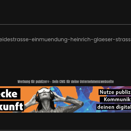
eidestrasse-einmuendung-heinrich-glaeser-stras
Werbung für publizer® - Dein CMS für deine Unternehmenswebseite