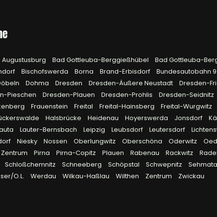
he
Augustusburg
Bad Gottleuba-Berggießhübel
Bad Gottleuba-Ber
hdorf
Bischofswerda
Borna
Brand-Erbisdorf
Bundesautobahn 
Döbeln
Dohma
Dresden
Dresden-Äußere Neustadt
Dresden-Fri
n-Pieschen
Dresden-Plauen
Dresden-Prohlis
Dresden-Seidnitz
kenberg
Frauenstein
Freital
Freital-Hainsberg
Freital-Wurgwitz
ückerswalde
Halsbrücke
Heidenau
Hoyerswerda
Jonsdorf
Kä
Lauta
Lauter-Bernsbach
Leipzig
Leubsdorf
Leutersdorf
Lichtens
dorf
Niesky
Nossen
Oberlungwitz
Oberschöna
Oderwitz
Oed
 Zentrum
Pirna
Pirna-Copitz
Plauen
Rabenau
Rackwitz
Rade
Schloßchemnitz
Schneeberg
Schöpstal
Schwepnitz
Sehmata
ser/O.L.
Werdau
Wilkau-Haßlau
Wilthen
Zentrum
Zwickau