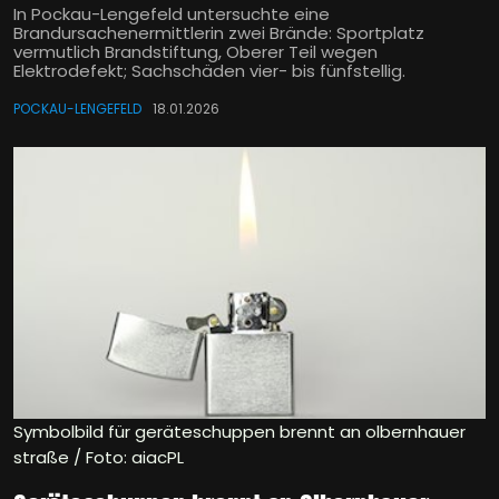
In Pockau-Lengefeld untersuchte eine
Brandursachenermittlerin zwei Brände: Sportplatz
vermutlich Brandstiftung, Oberer Teil wegen
Elektrodefekt; Sachschäden vier- bis fünfstellig.
POCKAU-LENGEFELD
18.01.2026
Symbolbild für geräteschuppen brennt an olbernhauer
straße / Foto: aiacPL