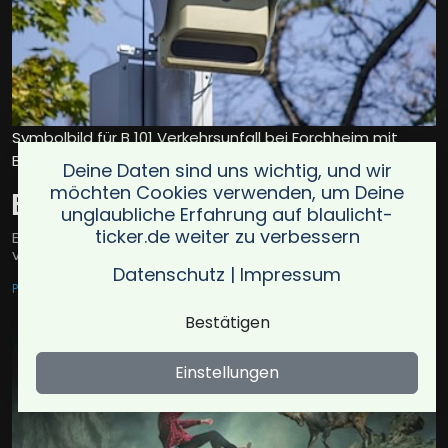
Symbolbild für B 101 Verkehrsunfall bei Forchheim mit
BMW / Foto: DimitroSevastopol
Deine Daten sind uns wichtig, und wir
möchten Cookies verwenden, um Deine
B 101 Verkehrsunfall bei Forchheim mit BMW
unglaubliche Erfahrung auf blaulicht-
ticker.de weiter zu verbessern
Ein 18-Jähriger verlor die Kontrolle über seinen BMW und
verletzte sich leicht.
Datenschutz
|
Impressum
POCKAU-LENGEFELD, OT FORCHHEIM
16.06.2025
Bestätigen
Einstellungen