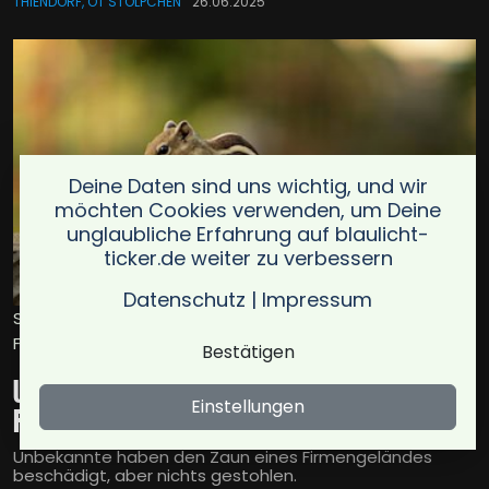
THIENDORF, OT STÖLPCHEN
26.06.2025
Deine Daten sind uns wichtig, und wir
möchten Cookies verwenden, um Deine
unglaubliche Erfahrung auf blaulicht-
ticker.de weiter zu verbessern
Datenschutz
|
Impressum
Symbolbild für Unbekannte beschädigen Zaun eines
Firmengeländes / Foto: viswaprem
Bestätigen
Unbekannte beschädigen Zaun eines
Einstellungen
Firmengeländes
Unbekannte haben den Zaun eines Firmengeländes
beschädigt, aber nichts gestohlen.