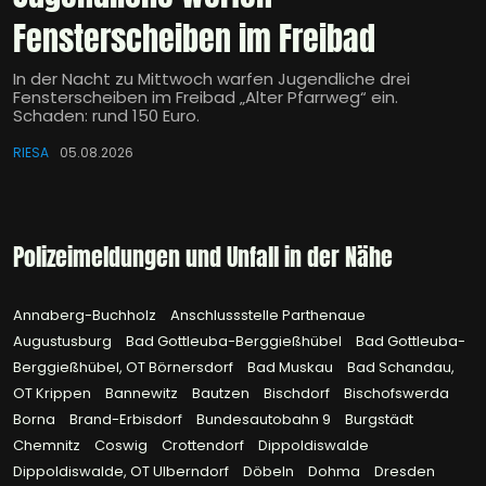
Fensterscheiben im Freibad
In der Nacht zu Mittwoch warfen Jugendliche drei
Fensterscheiben im Freibad „Alter Pfarrweg“ ein.
Schaden: rund 150 Euro.
RIESA
05.08.2026
Polizeimeldungen und Unfall in der Nähe
Annaberg-Buchholz
Anschlussstelle Parthenaue
Augustusburg
Bad Gottleuba-Berggießhübel
Bad Gottleuba-
Berggießhübel, OT Börnersdorf
Bad Muskau
Bad Schandau,
OT Krippen
Bannewitz
Bautzen
Bischdorf
Bischofswerda
Borna
Brand-Erbisdorf
Bundesautobahn 9
Burgstädt
Chemnitz
Coswig
Crottendorf
Dippoldiswalde
Dippoldiswalde, OT Ulberndorf
Döbeln
Dohma
Dresden