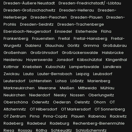
Dresden-Äußere Neustadt
Dresden-Friedrichstadt/ -Löbtau
Dresden-Großzschachwitz
Dresden-Hellerau
Dresden-
Hellerberge
Dresden-Pieschen
Dresden-Plauen
Dresden-
Prohlis
Dresden-Seidnitz
Dresden-Trachenberge
Ebersbach-Neugersdorf
Einsiedel
Elsterheide
Flöha
Frankenberg
Frauenstein
Freital
Freital-Hainsberg
Freital-
Wurgwitz
Gablenz
Glauchau
Görlitz
Grimma
Großdubrau
Großenhain
Großröhrsdorf
Großrückerswalde
Halsbrücke
Heidenau
Hoyerswerda
Jonsdorf
Käbschütztal
Klingenthal
Kottmar
Kriebstein
Kubschütz
Lampertswalde
Landkreis
Zwickau
Lauta
Lauter-Bernsbach
Leipzig
Leubsdorf
Leutersdorf
Lichtenstein
Lohsa
Lößnitz
Marienberg
Markneukirchen
Meerane
Meißen
Mittweida
Mühlau
Neukirchen
Niederdorf
Niesky
Nossen
Oberlungwitz
Oberschöna
Oderwitz
Oederan
Oelsnitz
Ohorn
OT
Altchemnitz
OT Hilbersdorf
OT Markersdorf
OT Sonnenberg
OT Zentrum
Pirna
Pirna-Copitz
Plauen
Rabenau
Rackwitz
Radeberg
Radebeul
Radeburg
Rechenberg-Bienenmühle
Riesa
Rossau
Rötha
Schkeuditz
Schloßchemnitz