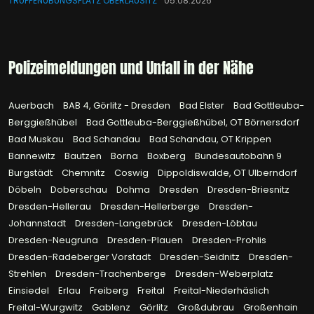
TRUPPENÜBUNGSPLATZ OBERLAUSITZ
05.08.2026
Polizeimeldungen und Unfall in der Nähe
Auerbach
BAB 4, Görlitz - Dresden
Bad Elster
Bad Gottleuba-
Berggießhübel
Bad Gottleuba-Berggießhübel, OT Börnersdorf
Bad Muskau
Bad Schandau
Bad Schandau, OT Krippen
Bannewitz
Bautzen
Borna
Boxberg
Bundesautobahn 9
Burgstädt
Chemnitz
Coswig
Dippoldiswalde, OT Ulberndorf
Döbeln
Doberschau
Dohma
Dresden
Dresden-Briesnitz
Dresden-Hellerau
Dresden-Hellerberge
Dresden-
Johannstadt
Dresden-Langebrück
Dresden-Löbtau
Dresden-Neugruna
Dresden-Plauen
Dresden-Prohlis
Dresden-Radeberger Vorstadt
Dresden-Seidnitz
Dresden-
Strehlen
Dresden-Trachenberge
Dresden-Weberplatz
Einsiedel
Erlau
Freiberg
Freital
Freital-Niederhäslich
Freital-Wurgwitz
Gablenz
Görlitz
Großdubrau
Großenhain