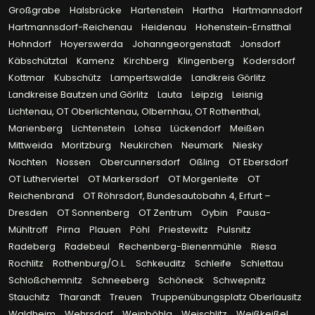
Großgrabe
Halsbrücke
Hartenstein
Hartha
Hartmannsdorf
Hartmannsdorf-Reichenau
Heidenau
Hohenstein-Ernstthal
Hohndorf
Hoyerswerda
Johanngeorgenstadt
Jonsdorf
Käbschütztal
Kamenz
Kirchberg
Klingenberg
Kodersdorf
Kottmar
Kubschütz
Lampertswalde
Landkreis Görlitz
Landkreise Bautzen und Görlitz
Lauta
Leipzig
Leisnig
Lichtenau, OT Oberlichtenau, Olbernhau, OT Rothenthal,
Marienberg
Lichtenstein
Lohsa
Lückendorf
Meißen
Mittweida
Moritzburg
Neukirchen
Neumark
Niesky
Nochten
Nossen
Obercunnersdorf
Oßling
OT Ebersdorf
OT Lutherviertel
OT Markersdorf
OT Morgenleite
OT
Reichenbrand
OT Röhrsdorf, Bundesautobahn 4, Erfurt –
Dresden
OT Sonnenberg
OT Zentrum
Oybin
Pausa-
Mühltroff
Pirna
Plauen
Pöhl
Priestewitz
Pulsnitz
Radeberg
Radebeul
Rechenberg-Bienenmühle
Riesa
Rochlitz
Rothenburg/O.L.
Schkeuditz
Schleife
Schlettau
Schloßchemnitz
Schneeberg
Schöneck
Schwepnitz
Stauchitz
Tharandt
Treuen
Truppenübungsplatz Oberlausitz
Waldheim
Wehrsdorf
Weinböhla
Weischlitz
Weißkeißel