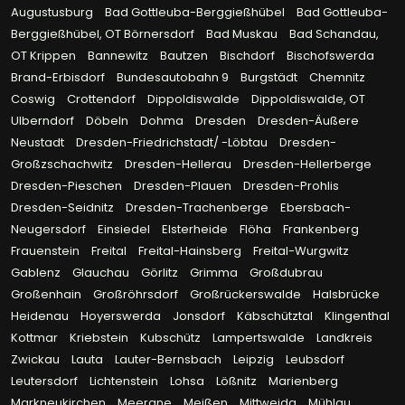
Augustusburg
Bad Gottleuba-Berggießhübel
Bad Gottleuba-
Berggießhübel, OT Börnersdorf
Bad Muskau
Bad Schandau,
OT Krippen
Bannewitz
Bautzen
Bischdorf
Bischofswerda
Brand-Erbisdorf
Bundesautobahn 9
Burgstädt
Chemnitz
Coswig
Crottendorf
Dippoldiswalde
Dippoldiswalde, OT
Ulberndorf
Döbeln
Dohma
Dresden
Dresden-Äußere
Neustadt
Dresden-Friedrichstadt/ -Löbtau
Dresden-
Großzschachwitz
Dresden-Hellerau
Dresden-Hellerberge
Dresden-Pieschen
Dresden-Plauen
Dresden-Prohlis
Dresden-Seidnitz
Dresden-Trachenberge
Ebersbach-
Neugersdorf
Einsiedel
Elsterheide
Flöha
Frankenberg
Frauenstein
Freital
Freital-Hainsberg
Freital-Wurgwitz
Gablenz
Glauchau
Görlitz
Grimma
Großdubrau
Großenhain
Großröhrsdorf
Großrückerswalde
Halsbrücke
Heidenau
Hoyerswerda
Jonsdorf
Käbschütztal
Klingenthal
Kottmar
Kriebstein
Kubschütz
Lampertswalde
Landkreis
Zwickau
Lauta
Lauter-Bernsbach
Leipzig
Leubsdorf
Leutersdorf
Lichtenstein
Lohsa
Lößnitz
Marienberg
Markneukirchen
Meerane
Meißen
Mittweida
Mühlau