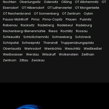
Nochten
Oberlungwitz
Oderwitz
Oßling
OT Altchemnitz
OT
Ebersdorf
OT Hilbersdorf
OT Lutherviertel
OT Morgenleite
OT Reichenbrand
OT Sonnenberg
OT Zentrum
Oybin
Pausa-Mühltroff
Pirna
Pirna-Copitz
Plauen
Pulsnitz
Rabenau
Rackwitz
Radeberg
Radebeul
Radeburg
Rechenberg-Bienenmühle
Riesa
Rochlitz
Rossau
Schkeuditz
Schloßchemnitz
Schneeberg
Schöneck
Schöpstal
Schwepnitz
Tharandt
Truppenübungsplatz
Oberlausitz
Wehrsdorf
Weinböhla
Weischlitz
Weißkeißel
Weißwasser
Werdau
Wilsdruff
Wolkenstein
Zeithain
Zentrum
Zittau
Zwickau