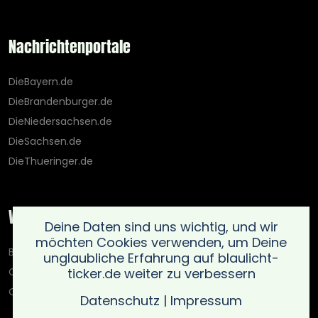
Nachrichtenportale
DieBayern.de
DieBrandenburger.de
DieNiedersachsen.de
DieSachsen.de
DieThueringer.de
Weitere Portale
Deine Daten sind uns wichtig, und wir
möchten Cookies verwenden, um Deine
Blaulicht-Ticker.de
unglaubliche Erfahrung auf blaulicht-
ticker.de weiter zu verbessern
Oberlausitz.holiday
OnlinedatingKompass.de
Datenschutz
|
Impressum