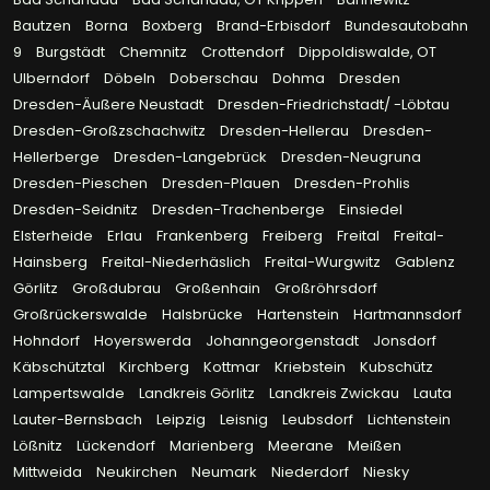
Bautzen
Borna
Boxberg
Brand-Erbisdorf
Bundesautobahn
9
Burgstädt
Chemnitz
Crottendorf
Dippoldiswalde, OT
Ulberndorf
Döbeln
Doberschau
Dohma
Dresden
Dresden-Äußere Neustadt
Dresden-Friedrichstadt/ -Löbtau
Dresden-Großzschachwitz
Dresden-Hellerau
Dresden-
Hellerberge
Dresden-Langebrück
Dresden-Neugruna
Dresden-Pieschen
Dresden-Plauen
Dresden-Prohlis
Dresden-Seidnitz
Dresden-Trachenberge
Einsiedel
Elsterheide
Erlau
Frankenberg
Freiberg
Freital
Freital-
Hainsberg
Freital-Niederhäslich
Freital-Wurgwitz
Gablenz
Görlitz
Großdubrau
Großenhain
Großröhrsdorf
Großrückerswalde
Halsbrücke
Hartenstein
Hartmannsdorf
Hohndorf
Hoyerswerda
Johanngeorgenstadt
Jonsdorf
Käbschütztal
Kirchberg
Kottmar
Kriebstein
Kubschütz
Lampertswalde
Landkreis Görlitz
Landkreis Zwickau
Lauta
Lauter-Bernsbach
Leipzig
Leisnig
Leubsdorf
Lichtenstein
Lößnitz
Lückendorf
Marienberg
Meerane
Meißen
Mittweida
Neukirchen
Neumark
Niederdorf
Niesky