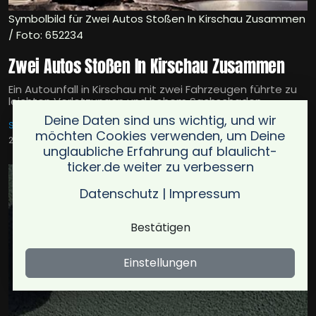
Symbolbild für Zwei Autos Stoßen In Kirschau Zusammen
/ Foto: 652234
Zwei Autos Stoßen In Kirschau Zusammen
Ein Autounfall in Kirschau mit zwei Fahrzeugen führte zu
leichten Verletzungen und hohem Sachschaden.
Deine Daten sind uns wichtig, und wir
SCHIRGISWALDE-KIRSCHAU, OT KIRSCHAU, BAUTZENER STRASSE
möchten Cookies verwenden, um Deine
21.02.2025
unglaubliche Erfahrung auf blaulicht-
ticker.de weiter zu verbessern
Datenschutz
|
Impressum
Bestätigen
Einstellungen