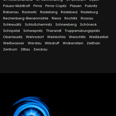
Pausa-Mühltroff
Pirna
Pirna-Copitz
Plauen
Pulsnitz
Rabenau
Rackwitz
Radeberg
Radebeul
Radeburg
Rechenberg-Bienenmühle
Riesa
Rochlitz
Rossau
Schkeuditz
Schloßchemnitz
Schneeberg
Schöneck
Schöpstal
Schwepnitz
Tharandt
Truppenübungsplatz
Oberlausitz
Wehrsdorf
Weinböhla
Weischlitz
Weißkeißel
Weißwasser
Werdau
Wilsdruff
Wolkenstein
Zeithain
Zentrum
Zittau
Zwickau