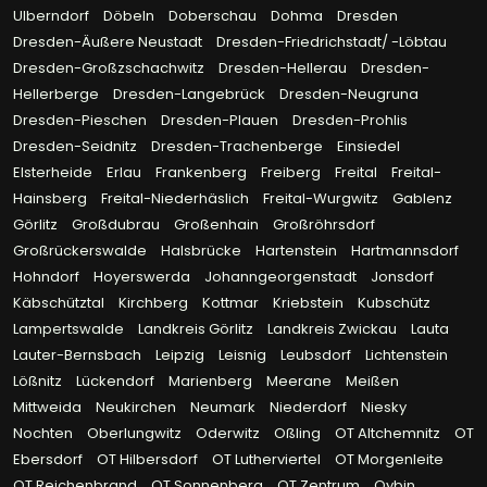
Ulberndorf
Döbeln
Doberschau
Dohma
Dresden
Dresden-Äußere Neustadt
Dresden-Friedrichstadt/ -Löbtau
Dresden-Großzschachwitz
Dresden-Hellerau
Dresden-
Hellerberge
Dresden-Langebrück
Dresden-Neugruna
Dresden-Pieschen
Dresden-Plauen
Dresden-Prohlis
Dresden-Seidnitz
Dresden-Trachenberge
Einsiedel
Elsterheide
Erlau
Frankenberg
Freiberg
Freital
Freital-
Hainsberg
Freital-Niederhäslich
Freital-Wurgwitz
Gablenz
Görlitz
Großdubrau
Großenhain
Großröhrsdorf
Großrückerswalde
Halsbrücke
Hartenstein
Hartmannsdorf
Hohndorf
Hoyerswerda
Johanngeorgenstadt
Jonsdorf
Käbschütztal
Kirchberg
Kottmar
Kriebstein
Kubschütz
Lampertswalde
Landkreis Görlitz
Landkreis Zwickau
Lauta
Lauter-Bernsbach
Leipzig
Leisnig
Leubsdorf
Lichtenstein
Lößnitz
Lückendorf
Marienberg
Meerane
Meißen
Mittweida
Neukirchen
Neumark
Niederdorf
Niesky
Nochten
Oberlungwitz
Oderwitz
Oßling
OT Altchemnitz
OT
Ebersdorf
OT Hilbersdorf
OT Lutherviertel
OT Morgenleite
OT Reichenbrand
OT Sonnenberg
OT Zentrum
Oybin