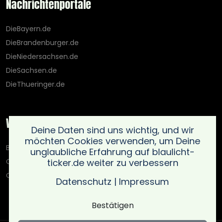
Nachrichtenportale
DieBayern.de
DieBrandenburger.de
DieNiedersachsen.de
DieSachsen.de
DieThueringer.de
Weitere Portale
Deine Daten sind uns wichtig, und wir
möchten Cookies verwenden, um Deine
Blaulicht-Ticker.de
unglaubliche Erfahrung auf blaulicht-
ticker.de weiter zu verbessern
Oberlausitz.holiday
OnlinedatingKompass.de
Datenschutz
|
Impressum
Bestätigen