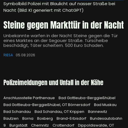
Symbolbild Polizei mit Blaulicht auf nasser Straße bei
Nacht (Bild: KI generiert mit ChatGPT)
Steine gegen Markttür in der Nacht
Unbekannte warfen in der Nacht Steine gegen die Tür
eines Marktes an der Segouer Straße. Türscheibe
beschädigt, Täter scheitern. 500 Euro Schaden.
RIESA
05.08.2026
Polizeimeldungen und Unfall in der Nähe
Anschlussstelle Parthenaue
Bad Gottleuba-Berggießhübel
Bad Gottleuba-Berggießhübel, OT Börnersdorf
Bad Muskau
Bad Schandau
Bad Schandau, OT Krippen
Bannewitz
Bautzen
Borna
Boxberg
Brand-Erbisdorf
Bundesautobahn
9
Burgstädt
Chemnitz
Crottendorf
Dippoldiswalde, OT