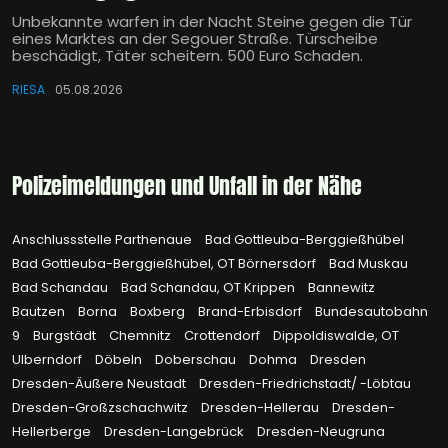
Unbekannte warfen in der Nacht Steine gegen die Tür
eines Marktes an der Segouer Straße. Türscheibe
beschädigt, Täter scheitern. 500 Euro Schaden.
RIESA
05.08.2026
Polizeimeldungen und Unfall in der Nähe
Anschlussstelle Parthenaue
Bad Gottleuba-Berggießhübel
Bad Gottleuba-Berggießhübel, OT Börnersdorf
Bad Muskau
Bad Schandau
Bad Schandau, OT Krippen
Bannewitz
Bautzen
Borna
Boxberg
Brand-Erbisdorf
Bundesautobahn
9
Burgstädt
Chemnitz
Crottendorf
Dippoldiswalde, OT
Ulberndorf
Döbeln
Doberschau
Dohma
Dresden
Dresden-Äußere Neustadt
Dresden-Friedrichstadt/ -Löbtau
Dresden-Großzschachwitz
Dresden-Hellerau
Dresden-
Hellerberge
Dresden-Langebrück
Dresden-Neugruna