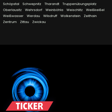
Schöpstal
Schwepnitz
Tharandt
Truppenübungsplatz
Oberlausitz
Wehrsdorf
Weinböhla
Weischlitz
Weißkeißel
Weißwasser
Werdau
Wilsdruff
Wolkenstein
Zeithain
Zentrum
Zittau
Zwickau