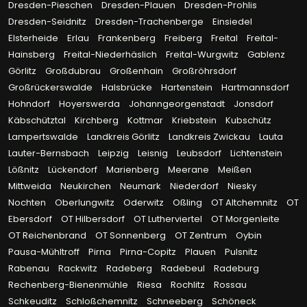
Dresden-Pieschen
Dresden-Plauen
Dresden-Prohlis
Dresden-Seidnitz
Dresden-Trachenberge
Einsiedel
Elsterheide
Erlau
Frankenberg
Freiberg
Freital
Freital-
Hainsberg
Freital-Niederhäslich
Freital-Wurgwitz
Gablenz
Görlitz
Großdubrau
Großenhain
Großröhrsdorf
Großrückerswalde
Halsbrücke
Hartenstein
Hartmannsdorf
Hohndorf
Hoyerswerda
Johanngeorgenstadt
Jonsdorf
Käbschütztal
Kirchberg
Kottmar
Kriebstein
Kubschütz
Lampertswalde
Landkreis Görlitz
Landkreis Zwickau
Lauta
Lauter-Bernsbach
Leipzig
Leisnig
Leubsdorf
Lichtenstein
Lößnitz
Lückendorf
Marienberg
Meerane
Meißen
Mittweida
Neukirchen
Neumark
Niederdorf
Niesky
Nochten
Oberlungwitz
Oderwitz
Oßling
OT Altchemnitz
OT
Ebersdorf
OT Hilbersdorf
OT Lutherviertel
OT Morgenleite
OT Reichenbrand
OT Sonnenberg
OT Zentrum
Oybin
Pausa-Mühltroff
Pirna
Pirna-Copitz
Plauen
Pulsnitz
Rabenau
Rackwitz
Radeberg
Radebeul
Radeburg
Rechenberg-Bienenmühle
Riesa
Rochlitz
Rossau
Schkeuditz
Schloßchemnitz
Schneeberg
Schöneck