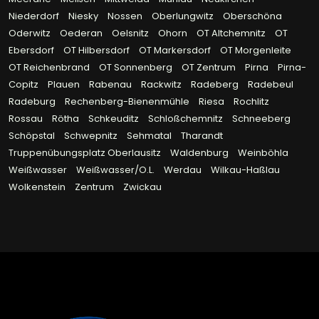
Niederdorf
Niesky
Nossen
Oberlungwitz
Oberschöna
Oderwitz
Oederan
Oelsnitz
Ohorn
OT Altchemnitz
OT
Ebersdorf
OT Hilbersdorf
OT Markersdorf
OT Morgenleite
OT Reichenbrand
OT Sonnenberg
OT Zentrum
Pirna
Pirna-
Copitz
Plauen
Rabenau
Rackwitz
Radeberg
Radebeul
Radeburg
Rechenberg-Bienenmühle
Riesa
Rochlitz
Rossau
Rötha
Schkeuditz
Schloßchemnitz
Schneeberg
Schöpstal
Schwepnitz
Sehmatal
Tharandt
Truppenübungsplatz Oberlausitz
Waldenburg
Weinböhla
Weißwasser
Weißwasser/O.L.
Werdau
Wilkau-Haßlau
Wolkenstein
Zentrum
Zwickau