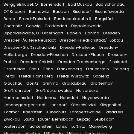
Berggießhübel, OT Börnersdorf
Bad Muskau
Bad Schandau,
OT Krippen
Bannewitz
Bautzen
Bischdorf
Bischofswerda
Borna
Brand-Erbisdorf
Bundesautobahn 9
Burgstädt
Chemnitz
Coswig
Crottendorf
Dippoldiswalde
Dippoldiswalde, OT Ulberndorf
Döbeln
Dohma
Dresden
Dresden-Äußere Neustadt
Dresden-Friedrichstadt/ -Löbtau
Dresden-Großzschachwitz
Dresden-Hellerau
Dresden-
Hellerberge
Dresden-Pieschen
Dresden-Plauen
Dresden-
Prohlis
Dresden-Seidnitz
Dresden-Trachenberge
Einsiedel
Elsterheide
Erlau
Flöha
Frankenberg
Frauenstein
Freiberg
Freital
Freital-Hainsberg
Freital-Wurgwitz
Gablenz
Glauchau
Görlitz
Grimma
Großdubrau
Großenhain
Großröhrsdorf
Großrückerswalde
Halsbrücke
Hartmannsdorf
Heidenau
Hohndorf
Hoyerswerda
Johanngeorgenstadt
Jonsdorf
Käbschütztal
Klingenthal
Kottmar
Kriebstein
Kubschütz
Lampertswalde
Landkreis
Zwickau
Lauta
Lauter-Bernsbach
Leipzig
Leubsdorf
Leutersdorf
Lichtenstein
Lohsa
Lößnitz
Marienberg
Meerane
Meißen
Mittweida
Mühlau
Neukirchen