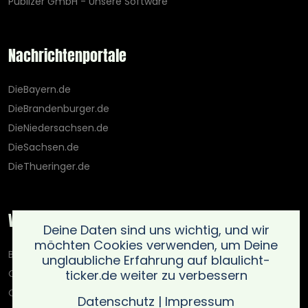
Publizer GmbH - Unsere Software
Nachrichtenportale
DieBayern.de
DieBrandenburger.de
DieNiedersachsen.de
DieSachsen.de
DieThueringer.de
Weitere Portale
Deine Daten sind uns wichtig, und wir
möchten Cookies verwenden, um Deine
Blaulicht-Ticker.de
unglaubliche Erfahrung auf blaulicht-
ticker.de weiter zu verbessern
Oberlausitz.holiday
OnlinedatingKompass.de
Datenschutz
|
Impressum