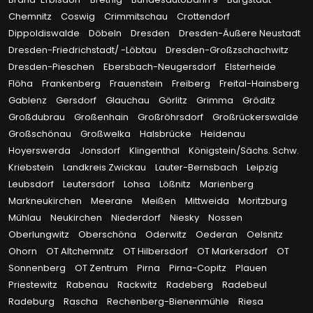
Chemnitz
Coswig
Crimmitschau
Crottendorf
Dippoldiswalde
Döbeln
Dresden
Dresden-Äußere Neustadt
Dresden-Friedrichstadt/ -Löbtau
Dresden-Großzschachwitz
Dresden-Pieschen
Ebersbach-Neugersdorf
Elsterheide
Flöha
Frankenberg
Frauenstein
Freiberg
Freital-Hainsberg
Gablenz
Gersdorf
Glauchau
Görlitz
Grimma
Gröditz
Großdubrau
Großenhain
Großröhrsdorf
Großrückerswalde
Großschönau
Großwelka
Halsbrücke
Heidenau
Hoyerswerda
Jonsdorf
Klingenthal
Königstein/Sächs. Schw.
Kriebstein
Landkreis Zwickau
Lauter-Bernsbach
Leipzig
Leubsdorf
Leutersdorf
Lohsa
Lößnitz
Marienberg
Markneukirchen
Meerane
Meißen
Mittweida
Moritzburg
Mühlau
Neukirchen
Niederdorf
Niesky
Nossen
Oberlungwitz
Oberschöna
Oderwitz
Oederan
Oelsnitz
Ohorn
OT Altchemnitz
OT Hilbersdorf
OT Markersdorf
OT
Sonnenberg
OT Zentrum
Pirna
Pirna-Copitz
Plauen
Priestewitz
Rabenau
Rackwitz
Radeberg
Radebeul
Radeburg
Rascha
Rechenberg-Bienenmühle
Riesa