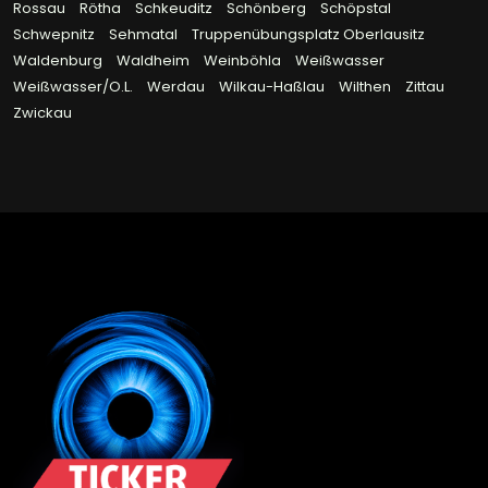
Rossau
Rötha
Schkeuditz
Schönberg
Schöpstal
Schwepnitz
Sehmatal
Truppenübungsplatz Oberlausitz
Waldenburg
Waldheim
Weinböhla
Weißwasser
Weißwasser/O.L.
Werdau
Wilkau-Haßlau
Wilthen
Zittau
Zwickau