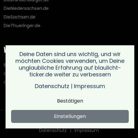
DieNiedersachsen.de
DieSachsen.de
DieThueringer.de
Weitere Portale
Deine Daten sind uns wichtig, und wir
möchten Cookies verwenden, um Deine
Blaulicht-Ticker.de
unglaubliche Erfahrung auf blaulicht-
ticker.de weiter zu verbessern
Oberlausitz.holiday
OnlinedatingKompass.de
Datenschutz
|
Impressum
Bestätigen
Einstellungen
Copyright © Blaulicht Ticker 2026 .
Ein Service der 021 Media
UG (haftungsbeschränkt)
. All rights reserved
Datenschutz
Impressum