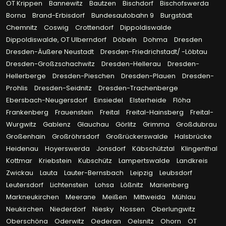
OT Krippen
Bannewitz
Bautzen
Bischdorf
Bischofswerda
Borna
Brand-Erbisdorf
Bundesautobahn 9
Burgstädt
Chemnitz
Coswig
Crottendorf
Dippoldiswalde
Dippoldiswalde, OT Ulberndorf
Döbeln
Dohma
Dresden
Dresden-Äußere Neustadt
Dresden-Friedrichstadt/ -Löbtau
Dresden-Großzschachwitz
Dresden-Hellerau
Dresden-
Hellerberge
Dresden-Pieschen
Dresden-Plauen
Dresden-
Prohlis
Dresden-Seidnitz
Dresden-Trachenberge
Ebersbach-Neugersdorf
Einsiedel
Elsterheide
Flöha
Frankenberg
Frauenstein
Freital
Freital-Hainsberg
Freital-
Wurgwitz
Gablenz
Glauchau
Görlitz
Grimma
Großdubrau
Großenhain
Großröhrsdorf
Großrückerswalde
Halsbrücke
Heidenau
Hoyerswerda
Jonsdorf
Käbschütztal
Klingenthal
Kottmar
Kriebstein
Kubschütz
Lampertswalde
Landkreis
Zwickau
Lauta
Lauter-Bernsbach
Leipzig
Leubsdorf
Leutersdorf
Lichtenstein
Lohsa
Lößnitz
Marienberg
Markneukirchen
Meerane
Meißen
Mittweida
Mühlau
Neukirchen
Niederdorf
Niesky
Nossen
Oberlungwitz
Oberschöna
Oderwitz
Oederan
Oelsnitz
Ohorn
OT