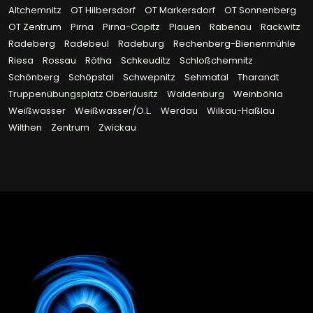
Altchemnitz
OT Hilbersdorf
OT Markersdorf
OT Sonnenberg
OT Zentrum
Pirna
Pirna-Copitz
Plauen
Rabenau
Rackwitz
Radeberg
Radebeul
Radeburg
Rechenberg-Bienenmühle
Riesa
Rossau
Rötha
Schkeuditz
Schloßchemnitz
Schönberg
Schöpstal
Schwepnitz
Sehmatal
Tharandt
Truppenübungsplatz Oberlausitz
Waldenburg
Weinböhla
Weißwasser
Weißwasser/O.L.
Werdau
Wilkau-Haßlau
Wilthen
Zentrum
Zwickau