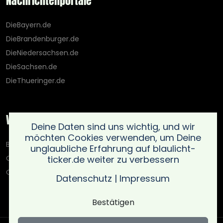
Nachrichtenportale
DieBayern.de
DieBrandenburger.de
DieNiedersachsen.de
DieSachsen.de
DieThueringer.de
Weitere Portale
Deine Daten sind uns wichtig, und wir
möchten Cookies verwenden, um Deine
Blaulicht-Ticker.de
unglaubliche Erfahrung auf blaulicht-
ticker.de weiter zu verbessern
Oberlausitz.holiday
OnlinedatingKompass.de
Datenschutz
|
Impressum
Bestätigen