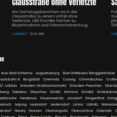
Clausstraße ohne Verletzte
S
Am Samstagabend kam es in der
Po
Clausstraße zu einem Unfall ohne
Sa
Verletzte. 1,86 Promille führten zu
jä
Blutentnahme und Führerscheinentzug.
500
CHEMNITZ
10:51 UHR
CH
he
Aue-Bad Schlema
Augustusburg
Bad Gottleuba-Berggießhübel
autobahn 9
Burgstädt
Chemnitz
Coswig
Crimmitschau
Crott
t/ -Löbtau
Dresden-Großzschachwitz
Dresden-Pieschen
Ebers
nsberg
Gablenz
Glauchau
Görlitz
Grimma
Gröditz
Großdubra
alsbrücke
Heidenau
Hoyerswerda
Jonsdorf
Klingenthal
König
rnsbach
Leipzig
Leubsdorf
Leutersdorf
Lohsa
Lößnitz
Marienb
derdorf
Niesky
Nossen
Oberlungwitz
Oberschöna
Oderwitz
 Zentrum
Pirna
Pirna-Copitz
Plauen
Priestewitz
Rabenau
Rac