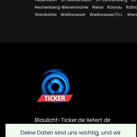
Rechenberg-Bienenmühle
Riesa
Rossau
Röth
Weinböhla
Weißwasser
Weißwasser/O.L.
Wer
Blaulicht-Ticker.de liefert dir
aktuelle Meldungen von
Deine Daten sind uns wichtig, und wir
Polizei, Feuerwehr und von