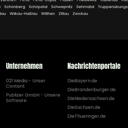
a
Schönberg
Schöpstal
Schwepnitz
Sehmatal
Truppenübungsp
dau
Wilkau-Haßlau
Wilthen
Zittau
Zwickau
Unternehmen
Nachrichtenportale
021 Media - Unser
DieBayern.de
Content
DieBrandenburger.de
Publizer GmbH - Unsere
DieNiedersachsen.de
Software
DieSachsen.de
DieThueringer.de