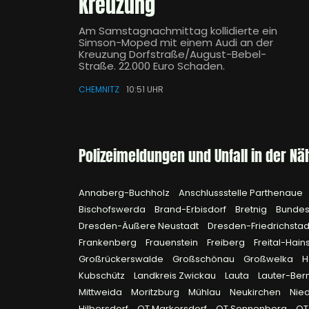
Kreuzung
Am Samstagnachmittag kollidierte ein
Simson-Moped mit einem Audi an der
Kreuzung Dorfstraße/August-Bebel-
Straße. 22.000 Euro Schaden.
CHEMNITZ
10:51 UHR
Polizeimeldungen und Unfall in der Nä
Annaberg-Buchholz
Anschlussstelle Parthenaue
Bischofswerda
Brand-Erbisdorf
Bretnig
Bundes
Dresden-Äußere Neustadt
Dresden-Friedrichstad
Frankenberg
Frauenstein
Freiberg
Freital-Hai
Großrückerswalde
Großschönau
Großwelka
H
Kubschütz
Landkreis Zwickau
Lauta
Lauter-Be
Mittweida
Moritzburg
Mühlau
Neukirchen
Nie
Hilbersdorf
OT Markersdorf
OT Sonnenberg
OT