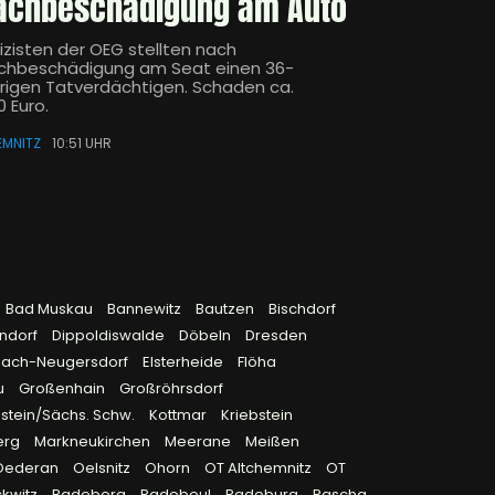
achbeschädigung am Auto
lizisten der OEG stellten nach
chbeschädigung am Seat einen 36-
hrigen Tatverdächtigen. Schaden ca.
 Euro.
EMNITZ
10:51 UHR
Bad Muskau
Bannewitz
Bautzen
Bischdorf
endorf
Dippoldiswalde
Döbeln
Dresden
bach-Neugersdorf
Elsterheide
Flöha
u
Großenhain
Großröhrsdorf
stein/Sächs. Schw.
Kottmar
Kriebstein
erg
Markneukirchen
Meerane
Meißen
Oederan
Oelsnitz
Ohorn
OT Altchemnitz
OT
kwitz
Radeberg
Radebeul
Radeburg
Rascha