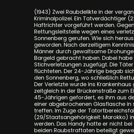
(1943) Zwei Raubdelikte in der verg
Kriminalpolizei. Ein Tatverdächtiger
Haftrichter vorgeführt werden. Gegen 
Rettungsleitstelle wegen eines verle
Sonnenberg gerufen. Wie sich herauss
geworden. Nach derzeitigem Kenntniss
Männer durch gewaltsame Drohungen
Bargeld gebracht haben. Dabei habe i
Stichverletzungen zugefügt. Die Tä
flüchteten. Der 24-Jährige begab sich
den Sonnenberg, wo schließlich Rett
Der Verletzte wurde ins Krankenhaus 
zeitgleich in der Brückenstraße zum E
45-Jährigen gefordert, es ihm aus de
einer abgebrochenen Glasflasche in 
treffen. Im Zuge der Tatortbereichsf
(29/Staatsangehörigkeit: Marokko) 
werden. Das Handy hatte er nicht bei 
beiden Raubstraftaten beteiligt gewe