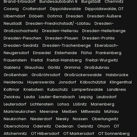
Brand-Erbisdorf
Bundesautobahn 9
Burgstädt
Chemnitz
Coswig
Crottendorf
Dippoldiswalde
Dippoldiswalde, OT
Ulberndorf
Döbeln
Dohma
Dresden
Dresden-Äußere
Neustadt
Dresden-Friedrichstadt/ -Löbtau
Dresden-
Großzschachwitz
Dresden-Hellerau
Dresden-Hellerberge
Dresden-Pieschen
Dresden-Plauen
Dresden-Prohlis
Dresden-Seidnitz
Dresden-Trachenberge
Ebersbach-
Neugersdorf
Einsiedel
Elsterheide
Flöha
Frankenberg
Frauenstein
Freital
Freital-Hainsberg
Freital-Wurgwitz
Gablenz
Glauchau
Görlitz
Grimma
Großdubrau
Großenhain
Großröhrsdorf
Großrückerswalde
Halsbrücke
Heidenau
Hoyerswerda
Jonsdorf
Käbschütztal
Klingenthal
Kottmar
Kriebstein
Kubschütz
Lampertswalde
Landkreis
Zwickau
Lauta
Lauter-Bernsbach
Leipzig
Leubsdorf
Leutersdorf
Lichtenstein
Lohsa
Lößnitz
Marienberg
Markneukirchen
Meerane
Meißen
Mittweida
Mühlau
Neukirchen
Niederdorf
Niesky
Nossen
Oberlungwitz
Oberschöna
Oderwitz
Oederan
Oelsnitz
Ohorn
OT
Altchemnitz
OT Hilbersdorf
OT Markersdorf
OT Sonnenberg