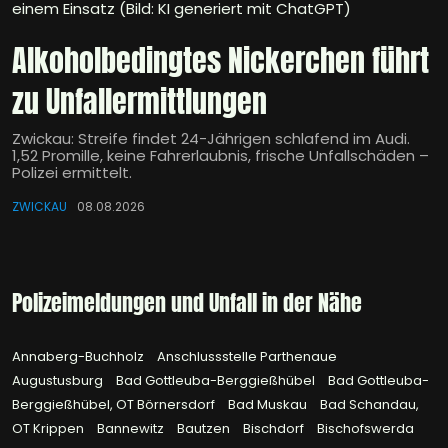
einem Einsatz (Bild: KI generiert mit ChatGPT)
Alkoholbedingtes Nickerchen führt
zu Unfallermittlungen
Zwickau: Streife findet 24-Jährigen schlafend im Audi.
1,52 Promille, keine Fahrerlaubnis, frische Unfallschäden –
Polizei ermittelt.
ZWICKAU
08.08.2026
Polizeimeldungen und Unfall in der Nähe
Annaberg-Buchholz
Anschlussstelle Parthenaue
Augustusburg
Bad Gottleuba-Berggießhübel
Bad Gottleuba-
Berggießhübel, OT Börnersdorf
Bad Muskau
Bad Schandau,
OT Krippen
Bannewitz
Bautzen
Bischdorf
Bischofswerda