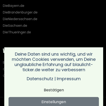
DieBayern.de
DieBrandenburger.de
DieNiedersachsen.de
DieSachsen.de
DieThueringer.de
Weitere Portale
Deine Daten sind uns wichtig, und wir
möchten Cookies verwenden, um Deine
Blaulicht-Ticker.de
unglaubliche Erfahrung auf blaulicht-
ticker.de weiter zu verbessern
Oberlausitz.holiday
OnlinedatingKompass.de
Datenschutz
|
Impressum
Bestätigen
Einstellungen
Copyright © Blaulicht Ticker 2026 .
Ein Service der 021 Media