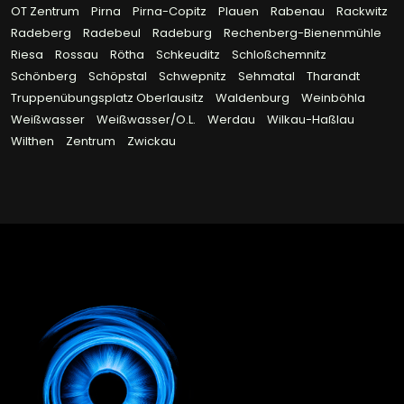
OT Zentrum
Pirna
Pirna-Copitz
Plauen
Rabenau
Rackwitz
Radeberg
Radebeul
Radeburg
Rechenberg-Bienenmühle
Riesa
Rossau
Rötha
Schkeuditz
Schloßchemnitz
Schönberg
Schöpstal
Schwepnitz
Sehmatal
Tharandt
Truppenübungsplatz Oberlausitz
Waldenburg
Weinböhla
Weißwasser
Weißwasser/O.L.
Werdau
Wilkau-Haßlau
Wilthen
Zentrum
Zwickau