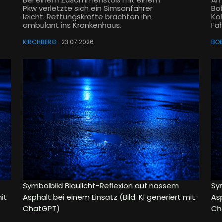
Pkw verletzte sich ein Simsonfahrer
Bo
leicht. Rettungskräfte brachten ihn
Ko
ambulant ins Krankenhaus.
Fah
KIRCHBERG
23.07.2026
BOB
Symbolbild Blaulicht-Reflexion auf nassem
Sy
it
Asphalt bei einem Einsatz (Bild: KI generiert mit
Asp
ChatGPT)
Ch