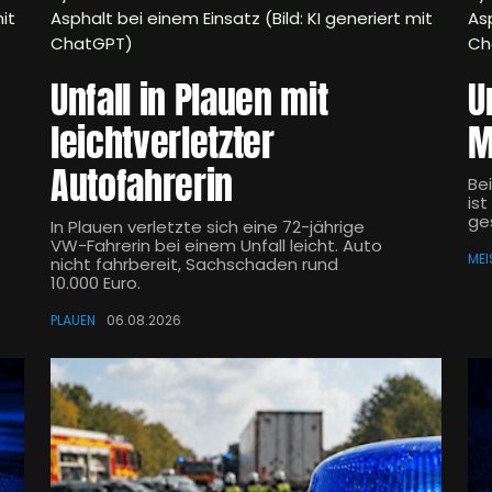
it
Asphalt bei einem Einsatz (Bild: KI generiert mit
Asp
ChatGPT)
Ch
Unfall in Plauen mit
U
leichtverletzter
M
Autofahrerin
Be
is
ge
In Plauen verletzte sich eine 72-jährige
VW-Fahrerin bei einem Unfall leicht. Auto
MEI
nicht fahrbereit, Sachschaden rund
10.000 Euro.
PLAUEN
06.08.2026