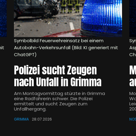
Symbolbild Feuerwehreinsatz bei einem
Sy
it
Autobahn-Verkehrsunfall (Bild: KI generiert mit
Asp
ChatGPT)
Ch
Polizei sucht Zeugen
M
nach Unfall in Grimma
a
Am Montagvormittag stürzte in Grimma
Mo
eine Radfahrerin schwer. Die Polizei
Wa
ermittelt und sucht Zeugen zum
Le
Unfallhergang.
200
GRIMMA
28.07.2026
NO