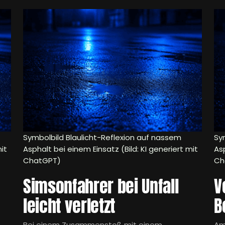
Symbolbild Blaulicht-Reflexion auf nassem
Sy
it
Asphalt bei einem Einsatz (Bild: KI generiert mit
Asp
ChatGPT)
Ch
Simsonfahrer bei Unfall
V
leicht verletzt
B
Bei einem Zusammenstoß mit einem
Am