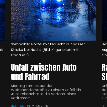
Symbolbild Polizei mit Blaulicht auf nasser
Sy
it
Straße bei Nacht (Bild: KI generiert mit
Asp
ChatGPT)
Ch
Unfall zwischen Auto
R
und Fahrrad
S
Montag kam es auf der
Un
Webendörferstraße zu einem Unfall: Ein
der
Auto missachtete die Vorfahrt eines
Ha
Radfahrers.
Gl
LICHTENSTEIN
23.06.2026
DR