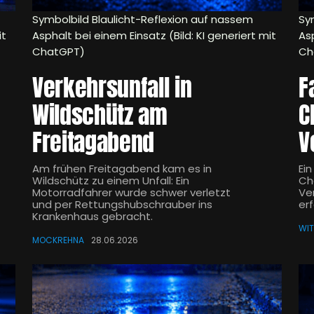
Symbolbild Blaulicht-Reflexion auf nassem
Sy
it
Asphalt bei einem Einsatz (Bild: KI generiert mit
Asp
ChatGPT)
Ch
Verkehrsunfall in
F
Wildschütz am
C
Freitagabend
V
Am frühen Freitagabend kam es in
Ein
Wildschütz zu einem Unfall: Ein
Ch
Motorradfahrer wurde schwer verletzt
Ve
und per Rettungshubschrauber ins
er
Krankenhaus gebracht.
WI
MOCKREHNA
28.06.2026