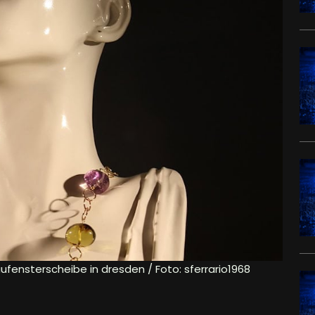
ufensterscheibe in dresden / Foto: sferrario1968