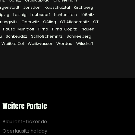
enz
Görlitz
Großdubrau
Großenhain
rgenstadt
Jonsdorf
Käbschütztal
Kirchberg
ipzig
Leisnig
Leubsdorf
Lichtenstein
Lößnitz
rlungwitz
Oderwitz
Oßling
OT Altchemnitz
OT
Pausa-Mühltroff
Pirna
Pirna-Copitz
Plauen
au
Schkeuditz
Schloßchemnitz
Schneeberg
Weißkeißel
Weißwasser
Werdau
Wilsdruff
Weitere Portale
Blaulicht-Ticker.de
Oberlausitz.holiday