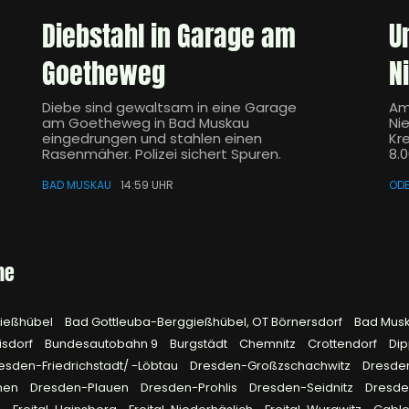
Diebstahl in Garage am
U
Goetheweg
N
Diebe sind gewaltsam in eine Garage
Am
am Goetheweg in Bad Muskau
Ni
eingedrungen und stahlen einen
Kre
Rasenmäher. Polizei sichert Spuren.
8.
BAD MUSKAU
14:59 UHR
OD
he
gießhübel
Bad Gottleuba-Berggießhübel, OT Börnersdorf
Bad Mus
isdorf
Bundesautobahn 9
Burgstädt
Chemnitz
Crottendorf
Dip
esden-Friedrichstadt/ -Löbtau
Dresden-Großzschachwitz
Dresde
hen
Dresden-Plauen
Dresden-Prohlis
Dresden-Seidnitz
Dresd