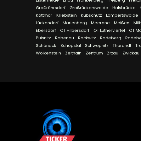
Elsterheide
Erlau
Frankenberg
Freiberg
Freita
Großröhrsdorf
Großrückerswalde
Halsbrücke
Kottmar
Kriebstein
Kubschütz
Lampertswalde
Lückendorf
Marienberg
Meerane
Meißen
Mit
Ebersdorf
OT Hilbersdorf
OT Lutherviertel
OT Mo
Pulsnitz
Rabenau
Rackwitz
Radeberg
Radeb
Schöneck
Schöpstal
Schwepnitz
Tharandt
Tr
Wolkenstein
Zeithain
Zentrum
Zittau
Zwickau