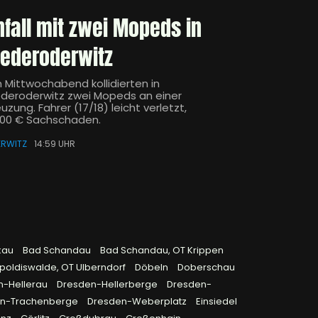
nfall mit zwei Mopeds in
iederoderwitz
 Mittwochabend kollidierten in
ederoderwitz zwei Mopeds an einer
uzung. Fahrer (17/18) leicht verletzt,
000 € Sachschaden.
ERWITZ
14:59 UHR
kau
Bad Schandau
Bad Schandau, OT Krippen
poldiswalde, OT Ulberndorf
Döbeln
Doberschau
n-Hellerau
Dresden-Hellerberge
Dresden-
en-Trachenberge
Dresden-Weberplatz
Einsiedel