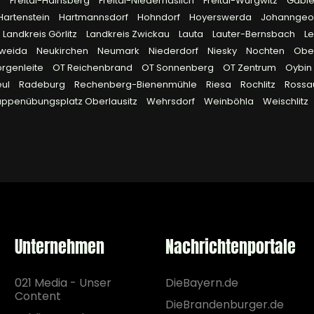
l
Freital-Hainsberg
Freital-Niederhäslich
Freital-Wurgwitz
Gabl
Hartenstein
Hartmannsdorf
Hohndorf
Hoyerswerda
Johanngeo
Landkreis Görlitz
Landkreis Zwickau
Lauta
Lauter-Bernsbach
Le
tweida
Neukirchen
Neumark
Niederdorf
Niesky
Nochten
Obe
rgenleite
OT Reichenbrand
OT Sonnenberg
OT Zentrum
Oybin
eul
Radeburg
Rechenberg-Bienenmühle
Riesa
Rochlitz
Ross
uppenübungsplatz Oberlausitz
Wehrsdorf
Weinböhla
Weischlitz
Unternehmen
Nachrichtenportale
021 Media - Unser
DieBayern.de
Content
DieBrandenburger.de