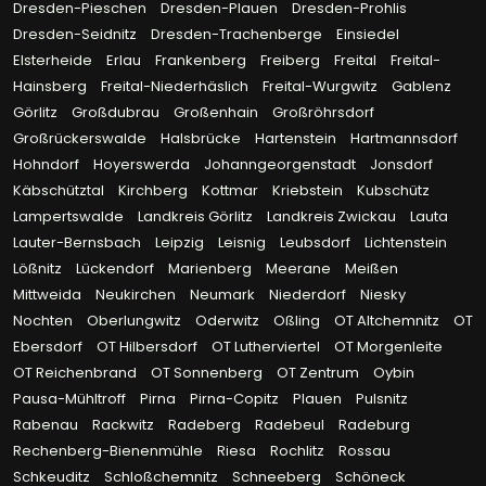
Dresden-Pieschen
Dresden-Plauen
Dresden-Prohlis
Dresden-Seidnitz
Dresden-Trachenberge
Einsiedel
Elsterheide
Erlau
Frankenberg
Freiberg
Freital
Freital-
Hainsberg
Freital-Niederhäslich
Freital-Wurgwitz
Gablenz
Görlitz
Großdubrau
Großenhain
Großröhrsdorf
Großrückerswalde
Halsbrücke
Hartenstein
Hartmannsdorf
Hohndorf
Hoyerswerda
Johanngeorgenstadt
Jonsdorf
Käbschütztal
Kirchberg
Kottmar
Kriebstein
Kubschütz
Lampertswalde
Landkreis Görlitz
Landkreis Zwickau
Lauta
Lauter-Bernsbach
Leipzig
Leisnig
Leubsdorf
Lichtenstein
Lößnitz
Lückendorf
Marienberg
Meerane
Meißen
Mittweida
Neukirchen
Neumark
Niederdorf
Niesky
Nochten
Oberlungwitz
Oderwitz
Oßling
OT Altchemnitz
OT
Ebersdorf
OT Hilbersdorf
OT Lutherviertel
OT Morgenleite
OT Reichenbrand
OT Sonnenberg
OT Zentrum
Oybin
Pausa-Mühltroff
Pirna
Pirna-Copitz
Plauen
Pulsnitz
Rabenau
Rackwitz
Radeberg
Radebeul
Radeburg
Rechenberg-Bienenmühle
Riesa
Rochlitz
Rossau
Schkeuditz
Schloßchemnitz
Schneeberg
Schöneck