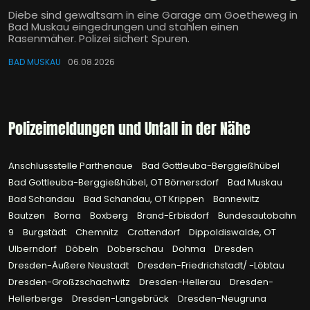
Diebe sind gewaltsam in eine Garage am Goetheweg in
Bad Muskau eingedrungen und stahlen einen
Rasenmäher. Polizei sichert Spuren.
BAD MUSKAU
06.08.2026
Polizeimeldungen und Unfall in der Nähe
Anschlussstelle Parthenaue
Bad Gottleuba-Berggießhübel
Bad Gottleuba-Berggießhübel, OT Börnersdorf
Bad Muskau
Bad Schandau
Bad Schandau, OT Krippen
Bannewitz
Bautzen
Borna
Boxberg
Brand-Erbisdorf
Bundesautobahn
9
Burgstädt
Chemnitz
Crottendorf
Dippoldiswalde, OT
Ulberndorf
Döbeln
Doberschau
Dohma
Dresden
Dresden-Äußere Neustadt
Dresden-Friedrichstadt/ -Löbtau
Dresden-Großzschachwitz
Dresden-Hellerau
Dresden-
Hellerberge
Dresden-Langebrück
Dresden-Neugruna