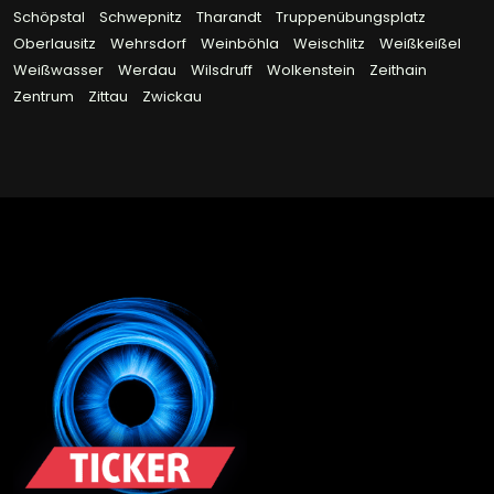
Schöpstal
Schwepnitz
Tharandt
Truppenübungsplatz
Oberlausitz
Wehrsdorf
Weinböhla
Weischlitz
Weißkeißel
Weißwasser
Werdau
Wilsdruff
Wolkenstein
Zeithain
Zentrum
Zittau
Zwickau