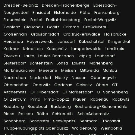
Dresden-Seidnitz
Dresden-Trachenberge
Ebersbach-
Neugersdorf
Einsiedel
Elsterheide
Flöha
Frankenberg
Frauenstein
Freital
Freital-Hainsberg
Freital-Wurgwitz
Gablenz
Glauchau
Görlitz
Grimma
Großdubrau
Großenhain
Großröhrsdorf
Großrückerswalde
Halsbrücke
Heidenau
Hoyerswerda
Jonsdorf
Käbschütztal
Klingenthal
Kottmar
Kriebstein
Kubschütz
Lampertswalde
Landkreis
Zwickau
Lauta
Lauter-Bernsbach
Leipzig
Leubsdorf
Leutersdorf
Lichtenstein
Lohsa
Lößnitz
Marienberg
Markneukirchen
Meerane
Meißen
Mittweida
Mühlau
Neukirchen
Niederdorf
Niesky
Nossen
Oberlungwitz
Oberschöna
Oderwitz
Oederan
Oelsnitz
Ohorn
OT
Altchemnitz
OT Hilbersdorf
OT Markersdorf
OT Sonnenberg
OT Zentrum
Pirna
Pirna-Copitz
Plauen
Rabenau
Rackwitz
Radeberg
Radebeul
Radeburg
Rechenberg-Bienenmühle
Riesa
Rossau
Rötha
Schkeuditz
Schloßchemnitz
Schönberg
Schöpstal
Schwepnitz
Sehmatal
Tharandt
Truppenübungsplatz Oberlausitz
Waldenburg
Weinböhla