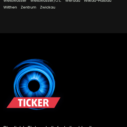
Weißwasser
Weißwasser/O.L.
Werdau
Wilkau-Haßlau
Wilthen
Zentrum
Zwickau