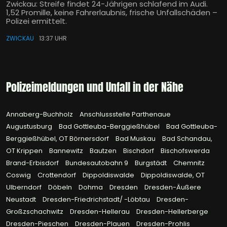
Zwickau: Streife findet 24-Jährigen schlafend im Audi.
1,52 Promille, keine Fahrerlaubnis, frische Unfallschäden –
Polizei ermittelt.
ZWICKAU
13:37 UHR
Polizeimeldungen und Unfall in der Nähe
Annaberg-Buchholz
Anschlussstelle Parthenaue
Augustusburg
Bad Gottleuba-Berggießhübel
Bad Gottleuba-
Berggießhübel, OT Börnersdorf
Bad Muskau
Bad Schandau,
OT Krippen
Bannewitz
Bautzen
Bischdorf
Bischofswerda
Brand-Erbisdorf
Bundesautobahn 9
Burgstädt
Chemnitz
Coswig
Crottendorf
Dippoldiswalde
Dippoldiswalde, OT
Ulberndorf
Döbeln
Dohma
Dresden
Dresden-Äußere
Neustadt
Dresden-Friedrichstadt/ -Löbtau
Dresden-
Großzschachwitz
Dresden-Hellerau
Dresden-Hellerberge
Dresden-Pieschen
Dresden-Plauen
Dresden-Prohlis