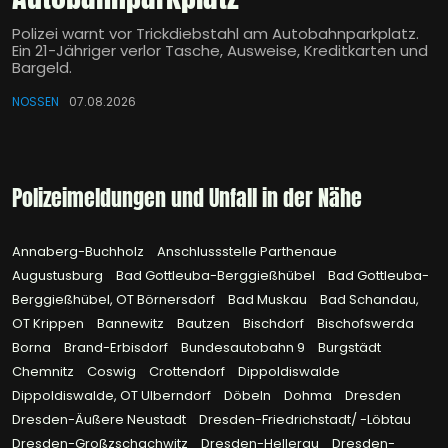
Polizei warnt vor Trickdiebstahl am Autobahnparkplatz.
Ein 21-Jähriger verlor Tasche, Ausweise, Kreditkarten und
Bargeld.
NOSSEN
07.08.2026
Polizeimeldungen und Unfall in der Nähe
Annaberg-Buchholz
Anschlussstelle Parthenaue
Augustusburg
Bad Gottleuba-Berggießhübel
Bad Gottleuba-
Berggießhübel, OT Börnersdorf
Bad Muskau
Bad Schandau,
OT Krippen
Bannewitz
Bautzen
Bischdorf
Bischofswerda
Borna
Brand-Erbisdorf
Bundesautobahn 9
Burgstädt
Chemnitz
Coswig
Crottendorf
Dippoldiswalde
Dippoldiswalde, OT Ulberndorf
Döbeln
Dohma
Dresden
Dresden-Äußere Neustadt
Dresden-Friedrichstadt/ -Löbtau
Dresden-Großzschachwitz
Dresden-Hellerau
Dresden-