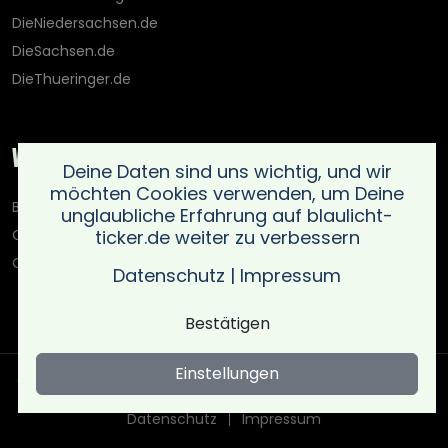
DieNiedersachsen.de
DieSachsen.de
DieThueringer.de
Weitere Portale
Deine Daten sind uns wichtig, und wir
möchten Cookies verwenden, um Deine
Blaulicht-Ticker.de
unglaubliche Erfahrung auf blaulicht-
ticker.de weiter zu verbessern
Oberlausitz.holiday
OnlinedatingKompass.de
Datenschutz
|
Impressum
Bestätigen
Einstellungen
Copyright © Blaulicht Ticker 2026 .
Ein Service der 021 Media
UG (haftungsbeschränkt)
. All rights reserved
Datenschutz
Impressum