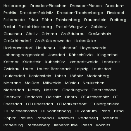
Hellerberge
Dresden-Pieschen
Dresden-Plauen
Dresden-
Prohlis
Dresden-Seidnitz
Dresden-Trachenberge
Einsiedel
Elsterheide
Erlau
Flöha
Frankenberg
Frauenstein
Freiberg
Freital
Freital-Hainsberg
Freital-Wurgwitz
Gablenz
Glauchau
Görlitz
Grimma
Großdubrau
Großenhain
Großröhrsdorf
Großrückerswalde
Halsbrücke
Hartmannsdorf
Heidenau
Hohndorf
Hoyerswerda
Johanngeorgenstadt
Jonsdorf
Käbschütztal
Klingenthal
Kottmar
Kriebstein
Kubschütz
Lampertswalde
Landkreis
Zwickau
Lauta
Lauter-Bernsbach
Leipzig
Leubsdorf
Leutersdorf
Lichtenstein
Lohsa
Lößnitz
Marienberg
Meerane
Meißen
Mittweida
Mühlau
Neukirchen
Niederdorf
Niesky
Nossen
Oberlungwitz
Oberschöna
Oderwitz
Oederan
Oelsnitz
Ohorn
OT Altchemnitz
OT
Ebersdorf
OT Hilbersdorf
OT Markersdorf
OT Morgenleite
OT Reichenbrand
OT Sonnenberg
OT Zentrum
Pirna
Pirna-
Copitz
Plauen
Rabenau
Rackwitz
Radeberg
Radebeul
Radeburg
Rechenberg-Bienenmühle
Riesa
Rochlitz