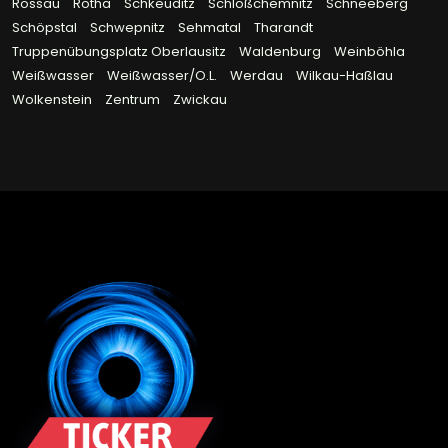
Rossau
Rötha
Schkeuditz
Schloßchemnitz
Schneeberg
Schöpstal
Schwepnitz
Sehmatal
Tharandt
Truppenübungsplatz Oberlausitz
Waldenburg
Weinböhla
Weißwasser
Weißwasser/O.L.
Werdau
Wilkau-Haßlau
Wolkenstein
Zentrum
Zwickau