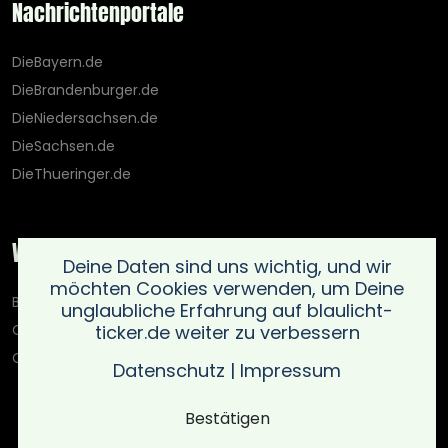
Nachrichtenportale
DieBayern.de
DieBrandenburger.de
DieNiedersachsen.de
DieSachsen.de
DieThueringer.de
Weitere Portale
Deine Daten sind uns wichtig, und wir
möchten Cookies verwenden, um Deine
Blaulicht-Ticker.de
unglaubliche Erfahrung auf blaulicht-
ticker.de weiter zu verbessern
Oberlausitz.holiday
OnlinedatingKompass.de
Datenschutz
|
Impressum
Bestätigen