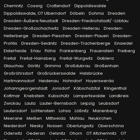
Chemnitz
Coswig
Crottendorf
Dippoldiswalde
Dippoldiswalde, OT Ulberndorf
Döbeln
Dohma
Dresden
Dresden-Äußere Neustadt
Dresden-Friedrichstadt/ -Löbtau
Dresden-Großzschachwitz
Dresden-Hellerau
Dresden-
Hellerberge
Dresden-Pieschen
Dresden-Plauen
Dresden-
Prohlis
Dresden-Seidnitz
Dresden-Trachenberge
Einsiedel
Elsterheide
Erlau
Flöha
Frankenberg
Frauenstein
Freiberg
Freital
Freital-Hainsberg
Freital-Wurgwitz
Gablenz
Glauchau
Görlitz
Grimma
Großdubrau
Großenhain
Großröhrsdorf
Großrückerswalde
Halsbrücke
Hartmannsdorf
Heidenau
Hohndorf
Hoyerswerda
Johanngeorgenstadt
Jonsdorf
Käbschütztal
Klingenthal
Kottmar
Kriebstein
Kubschütz
Lampertswalde
Landkreis
Zwickau
Lauta
Lauter-Bernsbach
Leipzig
Leubsdorf
Leutersdorf
Lichtenstein
Lohsa
Lößnitz
Marienberg
Meerane
Meißen
Mittweida
Mühlau
Neukirchen
Niederdorf
Niesky
Nossen
Oberlungwitz
Oberschöna
Oderwitz
Oederan
Oelsnitz
Ohorn
OT Altchemnitz
OT