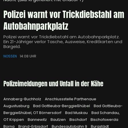
Polizei warnt vor Trickdiebstahl am
Autobahnparkplatz
Polizei warnt vor Trickdiebstahl am Autobahnparkplatz.
Ein 21-Jähriger verlor Tasche, Ausweise, Kreditkarten und
Bargeld.
NOSSEN
14:08 UHR
Polizeimeldungen und Unfall in der Nähe
Annaberg-Buchholz
Anschlussstelle Parthenaue
Augustusburg
Bad Gottleuba-Berggießhübel
Bad Gottleuba-
Berggießhübel, OT Börnersdorf
Bad Muskau
Bad Schandau,
OT Krippen
Bannewitz
Bautzen
Bischdorf
Bischofswerda
Borna
Brand-Erbisdorf
Bundesautobahn 9
Burgstädt