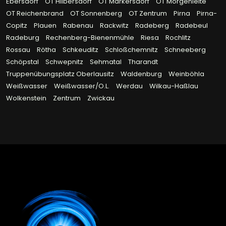
Ebersdorf
OT Hilbersdorf
OT Markersdorf
OT Morgenleite
OT Reichenbrand
OT Sonnenberg
OT Zentrum
Pirna
Pirna-
Copitz
Plauen
Rabenau
Rackwitz
Radeberg
Radebeul
Radeburg
Rechenberg-Bienenmühle
Riesa
Rochlitz
Rossau
Rötha
Schkeuditz
Schloßchemnitz
Schneeberg
Schöpstal
Schwepnitz
Sehmatal
Tharandt
Truppenübungsplatz Oberlausitz
Waldenburg
Weinböhla
Weißwasser
Weißwasser/O.L.
Werdau
Wilkau-Haßlau
Wolkenstein
Zentrum
Zwickau