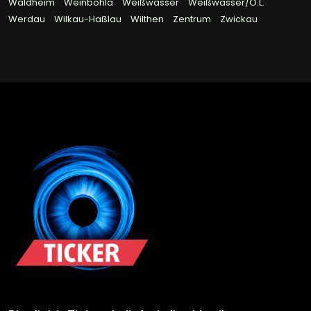
Waldheim
Weinböhla
Weißwasser
Weißwasser/O.L.
Werdau
Wilkau-Haßlau
Wilthen
Zentrum
Zwickau