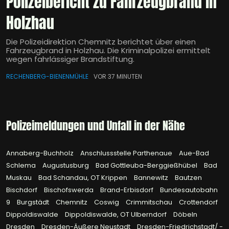
Polizeibericht zu Fahrzeugbrand in
Holzhau
Die Polizeidirektion Chemnitz berichtet über einen
Fahrzeugbrand in Holzhau. Die Kriminalpolizei ermittelt
wegen fahrlässiger Brandstiftung.
RECHENBERG-BIENENMÜHLE
VOR 37 MINUTEN
Polizeimeldungen und Unfall in der Nähe
Annaberg-Buchholz
Anschlussstelle Parthenaue
Aue-Bad
Schlema
Augustusburg
Bad Gottleuba-Berggießhübel
Bad
Muskau
Bad Schandau, OT Krippen
Bannewitz
Bautzen
Bischdorf
Bischofswerda
Brand-Erbisdorf
Bundesautobahn
9
Burgstädt
Chemnitz
Coswig
Crimmitschau
Crottendorf
Dippoldiswalde
Dippoldiswalde, OT Ulberndorf
Döbeln
Dresden
Dresden-Äußere Neustadt
Dresden-Friedrichstadt/ -