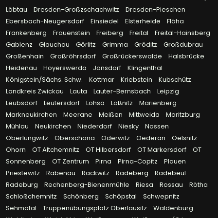
Löbtau
Dresden-Großzschachwitz
Dresden-Pieschen
Ebersbach-Neugersdorf
Einsiedel
Elsterheide
Flöha
Frankenberg
Frauenstein
Freiberg
Freital
Freital-Hainsberg
Gablenz
Glauchau
Görlitz
Grimma
Gröditz
Großdubrau
Großenhain
Großröhrsdorf
Großrückerswalde
Halsbrücke
Heidenau
Hoyerswerda
Jonsdorf
Klingenthal
Königstein/Sächs. Schw.
Kottmar
Kriebstein
Kubschütz
Landkreis Zwickau
Lauta
Lauter-Bernsbach
Leipzig
Leubsdorf
Leutersdorf
Lohsa
Lößnitz
Marienberg
Markneukirchen
Meerane
Meißen
Mittweida
Moritzburg
Mühlau
Neukirchen
Niederdorf
Niesky
Nossen
Oberlungwitz
Oberschöna
Oderwitz
Oederan
Oelsnitz
Ohorn
OT Altchemnitz
OT Hilbersdorf
OT Markersdorf
OT
Sonnenberg
OT Zentrum
Pirna
Pirna-Copitz
Plauen
Priestewitz
Rabenau
Rackwitz
Radeberg
Radebeul
Radeburg
Rechenberg-Bienenmühle
Riesa
Rossau
Rötha
Schloßchemnitz
Schönberg
Schöpstal
Schwepnitz
Sehmatal
Truppenübungsplatz Oberlausitz
Waldenburg