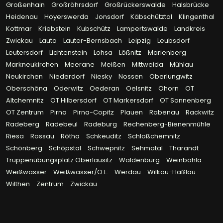
Großenhain
Großröhrsdorf
Großrückerswalde
Halsbrücke
Heidenau
Hoyerswerda
Jonsdorf
Käbschütztal
Klingenthal
Kottmar
Kriebstein
Kubschütz
Lampertswalde
Landkreis
Zwickau
Lauta
Lauter-Bernsbach
Leipzig
Leubsdorf
Leutersdorf
Lichtenstein
Lohsa
Lößnitz
Marienberg
Markneukirchen
Meerane
Meißen
Mittweida
Mühlau
Neukirchen
Niederdorf
Niesky
Nossen
Oberlungwitz
Oberschöna
Oderwitz
Oederan
Oelsnitz
Ohorn
OT
Altchemnitz
OT Hilbersdorf
OT Markersdorf
OT Sonnenberg
OT Zentrum
Pirna
Pirna-Copitz
Plauen
Rabenau
Rackwitz
Radeberg
Radebeul
Radeburg
Rechenberg-Bienenmühle
Riesa
Rossau
Rötha
Schkeuditz
Schloßchemnitz
Schönberg
Schöpstal
Schwepnitz
Sehmatal
Tharandt
Truppenübungsplatz Oberlausitz
Waldenburg
Weinböhla
Weißwasser
Weißwasser/O.L.
Werdau
Wilkau-Haßlau
Wilthen
Zentrum
Zwickau