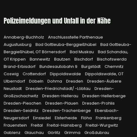
Polizeimeldungen und Unfall in der Nähe
Annaberg-Buchholz
Anschlussstelle Parthenaue
Augustusburg
Bad Gottleuba-Berggießhübel
Bad Gottleuba-
Berggießhübel, OT Börnersdorf
Bad Muskau
Bad Schandau,
OT Krippen
Bannewitz
Bautzen
Bischdorf
Bischofswerda
Brand-Erbisdorf
Bundesautobahn 9
Burgstädt
Chemnitz
Coswig
Crottendorf
Dippoldiswalde
Dippoldiswalde, OT
Ulberndorf
Döbeln
Dohma
Dresden
Dresden-Äußere
Neustadt
Dresden-Friedrichstadt/ -Löbtau
Dresden-
Großzschachwitz
Dresden-Hellerau
Dresden-Hellerberge
Dresden-Pieschen
Dresden-Plauen
Dresden-Prohlis
Dresden-Seidnitz
Dresden-Trachenberge
Ebersbach-
Neugersdorf
Einsiedel
Elsterheide
Flöha
Frankenberg
Frauenstein
Freital
Freital-Hainsberg
Freital-Wurgwitz
Gablenz
Glauchau
Görlitz
Grimma
Großdubrau