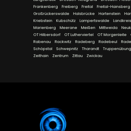
Frankenberg
Freiberg
Freital
Freital-Hainsberg
Großrückerswalde
Halsbrücke
Hartenstein
Ha
Kriebstein
Kubschütz
Lampertswalde
Landkreis
Marienberg
Meerane
Meißen
Mittweida
Neuk
OT Hilbersdorf
OT Lutherviertel
OT Morgenleite
Rabenau
Rackwitz
Radeberg
Radebeul
Rad
Schöpstal
Schwepnitz
Tharandt
Truppenübungs
Zeithain
Zentrum
Zittau
Zwickau