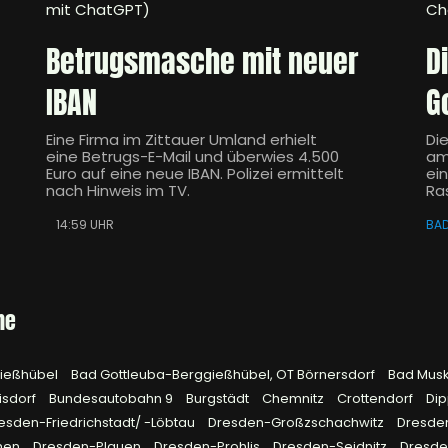
mit ChatGPT)
Ch
Betrugsmasche mit neuer
D
IBAN
G
Eine Firma im Zittauer Umland erhielt
Di
eine Betrugs-E-Mail und überwies 4.500
am
Euro auf eine neue IBAN. Polizei ermittelt
ei
nach Hinweis im TV.
Ra
14:59 UHR
BA
he
gießhübel
Bad Gottleuba-Berggießhübel, OT Börnersdorf
Bad Mus
isdorf
Bundesautobahn 9
Burgstädt
Chemnitz
Crottendorf
Dip
esden-Friedrichstadt/ -Löbtau
Dresden-Großzschachwitz
Dresde
hen
Dresden-Plauen
Dresden-Prohlis
Dresden-Seidnitz
Dresd