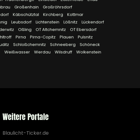
ubrau
Großenhain
Großröhrsdorf
sdorf
Käbschütztal
Kirchberg
Kottmar
snig
Leubsdorf
Lichtenstein
Lößnitz
Lückendorf
derwitz
Oßling
OT Altchemnitz
OT Ebersdorf
ltroff
Pirna
Pirna-Copitz
Plauen
Pulsnitz
uditz
Schloßchemnitz
Schneeberg
Schöneck
l
Weißwasser
Werdau
Wilsdruff
Wolkenstein
Weitere Portale
Blaulicht-Ticker.de