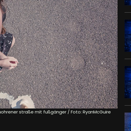
f quohrener straße mit fußgänger / Foto: RyanMcGuire