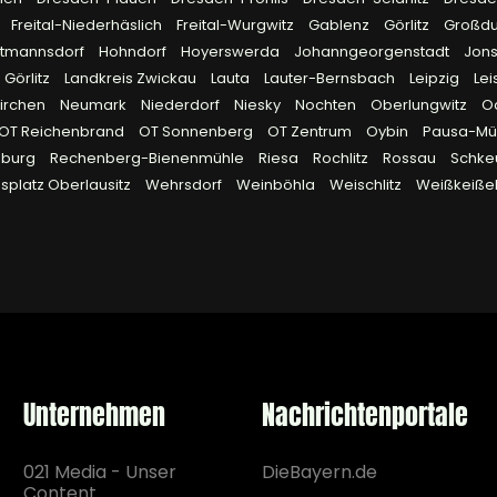
Freital-Niederhäslich
Freital-Wurgwitz
Gablenz
Görlitz
Großd
rtmannsdorf
Hohndorf
Hoyerswerda
Johanngeorgenstadt
Jon
 Görlitz
Landkreis Zwickau
Lauta
Lauter-Bernsbach
Leipzig
Lei
irchen
Neumark
Niederdorf
Niesky
Nochten
Oberlungwitz
O
OT Reichenbrand
OT Sonnenberg
OT Zentrum
Oybin
Pausa-Müh
eburg
Rechenberg-Bienenmühle
Riesa
Rochlitz
Rossau
Schke
platz Oberlausitz
Wehrsdorf
Weinböhla
Weischlitz
Weißkeiße
Unternehmen
Nachrichtenportale
021 Media - Unser
DieBayern.de
Content