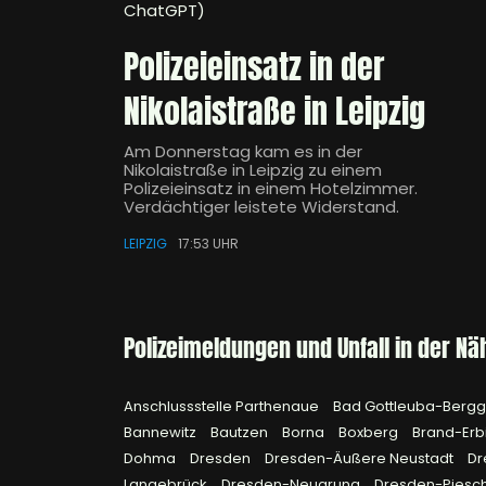
ChatGPT)
Polizeieinsatz in der
Nikolaistraße in Leipzig
Am Donnerstag kam es in der
Nikolaistraße in Leipzig zu einem
Polizeieinsatz in einem Hotelzimmer.
Verdächtiger leistete Widerstand.
LEIPZIG
17:53 UHR
Polizeimeldungen und Unfall in der Nä
Anschlussstelle Parthenaue
Bad Gottleuba-Berg
Bannewitz
Bautzen
Borna
Boxberg
Brand-Erb
Dohma
Dresden
Dresden-Äußere Neustadt
Dr
Langebrück
Dresden-Neugruna
Dresden-Piesc