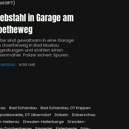
atGPT)
iebstahl in Garage am
oetheweg
ebe sind gewaltsam in eine Garage
 Goetheweg in Bad Muskau
ngedrungen und stahlen einen
senmäher. Polizei sichert Spuren.
D MUSKAU
14:59 UHR
kau
Bad Schandau
Bad Schandau, OT Krippen
poldiswalde, OT Ulberndorf
Döbeln
Doberschau
n-Hellerau
Dresden-Hellerberge
Dresden-
en-Trachenberge
Einsiedel
Elsterheide
Erlau