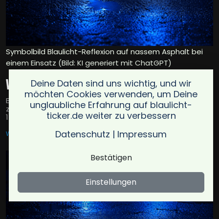
Symbolbild Blaulicht-Reflexion auf nassem Asphalt bei
einem Einsatz (Bild: KI generiert mit ChatGPT)
Verkehrsunfall auf der Königswalder Straße
Deine Daten sind uns wichtig, und wir
möchten Cookies verwenden, um Deine
Bei einem Unfall auf der Königswalder Straße erlitten
unglaubliche Erfahrung auf blaulicht-
zwei Fahrerinnen leichte Verletzungen. Sachschaden ca.
ticker.de weiter zu verbessern
15.000 Euro, Abschleppdienst im Einsatz.
Datenschutz
|
Impressum
WERDAU
23.06.2026
Bestätigen
Einstellungen