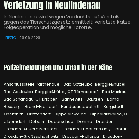
Verletzung in Neulindenau
In Neulindenau wird wegen Verdachts auf Verstoß
gegen das Tierschutzgesetz ermittelt: verletzte Katze,
Folgeoperation und mögliche Tatorte.
LEIPZIG
06.08.2026
Polizeimeldungen und Unfall in der Nähe
Anschlussstelle Parthenaue
Bad Gottleuba-Berggießhübel
Bad Gottleuba-Berggießhübel, OT Börnersdorf
Bad Muskau
Bad Schandau, OT Krippen
Bannewitz
Bautzen
Borna
Boxberg
Brand-Erbisdorf
Bundesautobahn 9
Burgstädt
Chemnitz
Crottendorf
Dippoldiswalde
Dippoldiswalde, OT
Ulberndorf
Döbeln
Doberschau
Dohma
Dresden
Dresden-Äußere Neustadt
Dresden-Friedrichstadt/ -Löbtau
Dresden-Großzschachwitz
Dresden-Hellerau
Dresden-