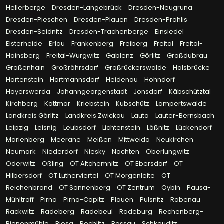
Hellerberge
Dresden-Langebrück
Dresden-Neugruna
Dresden-Pieschen
Dresden-Plauen
Dresden-Prohlis
Dresden-Seidnitz
Dresden-Trachenberge
Einsiedel
Elsterheide
Erlau
Frankenberg
Freiberg
Freital
Freital-
Hainsberg
Freital-Wurgwitz
Gablenz
Görlitz
Großdubrau
Großenhain
Großröhrsdorf
Großrückerswalde
Halsbrücke
Hartenstein
Hartmannsdorf
Heidenau
Hohndorf
Hoyerswerda
Johanngeorgenstadt
Jonsdorf
Käbschütztal
Kirchberg
Kottmar
Kriebstein
Kubschütz
Lampertswalde
Landkreis Görlitz
Landkreis Zwickau
Lauta
Lauter-Bernsbach
Leipzig
Leisnig
Leubsdorf
Lichtenstein
Lößnitz
Lückendorf
Marienberg
Meerane
Meißen
Mittweida
Neukirchen
Neumark
Niederdorf
Niesky
Nochten
Oberlungwitz
Oderwitz
Oßling
OT Altchemnitz
OT Ebersdorf
OT
Hilbersdorf
OT Lutherviertel
OT Morgenleite
OT
Reichenbrand
OT Sonnenberg
OT Zentrum
Oybin
Pausa-
Mühltroff
Pirna
Pirna-Copitz
Plauen
Pulsnitz
Rabenau
Rackwitz
Radeberg
Radebeul
Radeburg
Rechenberg-
Bienenmühle
Riesa
Rochlitz
Rossau
Schkeuditz