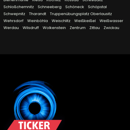
Schloßchemnitz
Schneeberg
Schöneck
Schöpstal
Schwepnitz
Tharandt
Truppenübungsplatz Oberlausitz
Wehrsdorf
Weinböhla
Weischlitz
Weißkeißel
Weißwasser
Werdau
Wilsdruff
Wolkenstein
Zentrum
Zittau
Zwickau