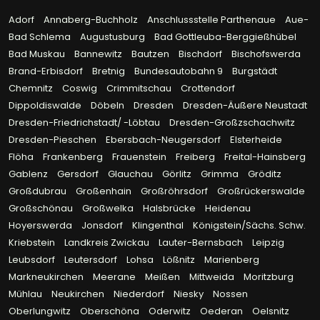
Adorf
Annaberg-Buchholz
Anschlussstelle Parthenaue
Aue-
Bad Schlema
Augustusburg
Bad Gottleuba-Berggießhübel
Bad Muskau
Bannewitz
Bautzen
Bischdorf
Bischofswerda
Brand-Erbisdorf
Bretnig
Bundesautobahn 9
Burgstädt
Chemnitz
Coswig
Crimmitschau
Crottendorf
Dippoldiswalde
Döbeln
Dresden
Dresden-Äußere Neustadt
Dresden-Friedrichstadt/ -Löbtau
Dresden-Großzschachwitz
Dresden-Pieschen
Ebersbach-Neugersdorf
Elsterheide
Flöha
Frankenberg
Frauenstein
Freiberg
Freital-Hainsberg
Gablenz
Gersdorf
Glauchau
Görlitz
Grimma
Gröditz
Großdubrau
Großenhain
Großröhrsdorf
Großrückerswalde
Großschönau
Großwelka
Halsbrücke
Heidenau
Hoyerswerda
Jonsdorf
Klingenthal
Königstein/Sächs. Schw.
Kriebstein
Landkreis Zwickau
Lauter-Bernsbach
Leipzig
Leubsdorf
Leutersdorf
Lohsa
Lößnitz
Marienberg
Markneukirchen
Meerane
Meißen
Mittweida
Moritzburg
Mühlau
Neukirchen
Niederdorf
Niesky
Nossen
Oberlungwitz
Oberschöna
Oderwitz
Oederan
Oelsnitz