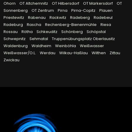
Ohorn
OT Altchemnitz
OT Hilbersdorf
OT Markersdorf
OT
Sonnenberg
OT Zentrum
Pirna
Pirna-Copitz
Plauen
Priestewitz
Rabenau
Rackwitz
Radeberg
Radebeul
Radeburg
Rascha
Rechenberg-Bienenmühle
Riesa
Rossau
Rötha
Schkeuditz
Schönberg
Schöpstal
Schwepnitz
Sehmatal
Truppenübungsplatz Oberlausitz
Waldenburg
Waldheim
Weinböhla
Weißwasser
Weißwasser/O.L.
Werdau
Wilkau-Haßlau
Wilthen
Zittau
Zwickau