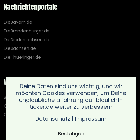
Nachrichtenportale
DieBayern.de
DieBrandenburger.de
DieNiedersachsen.de
DieSachsen.de
DieThueringer.de
Weitere Portale
Deine Daten sind uns wichtig, und wir
möchten Cookies verwenden, um Deine
Blaulicht-Ticker.de
unglaubliche Erfahrung auf blaulicht-
ticker.de weiter zu verbessern
Oberlausitz.holiday
OnlinedatingKompass.de
Datenschutz
|
Impressum
Bestätigen