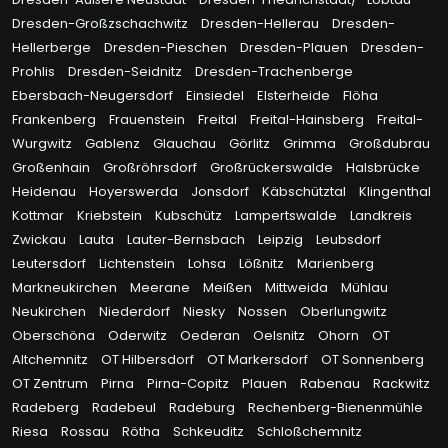
Dresden-Großzschachwitz
Dresden-Hellerau
Dresden-
Hellerberge
Dresden-Pieschen
Dresden-Plauen
Dresden-
Prohlis
Dresden-Seidnitz
Dresden-Trachenberge
Ebersbach-Neugersdorf
Einsiedel
Elsterheide
Flöha
Frankenberg
Frauenstein
Freital
Freital-Hainsberg
Freital-
Wurgwitz
Gablenz
Glauchau
Görlitz
Grimma
Großdubrau
Großenhain
Großröhrsdorf
Großrückerswalde
Halsbrücke
Heidenau
Hoyerswerda
Jonsdorf
Käbschütztal
Klingenthal
Kottmar
Kriebstein
Kubschütz
Lampertswalde
Landkreis
Zwickau
Lauta
Lauter-Bernsbach
Leipzig
Leubsdorf
Leutersdorf
Lichtenstein
Lohsa
Lößnitz
Marienberg
Markneukirchen
Meerane
Meißen
Mittweida
Mühlau
Neukirchen
Niederdorf
Niesky
Nossen
Oberlungwitz
Oberschöna
Oderwitz
Oederan
Oelsnitz
Ohorn
OT
Altchemnitz
OT Hilbersdorf
OT Markersdorf
OT Sonnenberg
OT Zentrum
Pirna
Pirna-Copitz
Plauen
Rabenau
Rackwitz
Radeberg
Radebeul
Radeburg
Rechenberg-Bienenmühle
Riesa
Rossau
Rötha
Schkeuditz
Schloßchemnitz