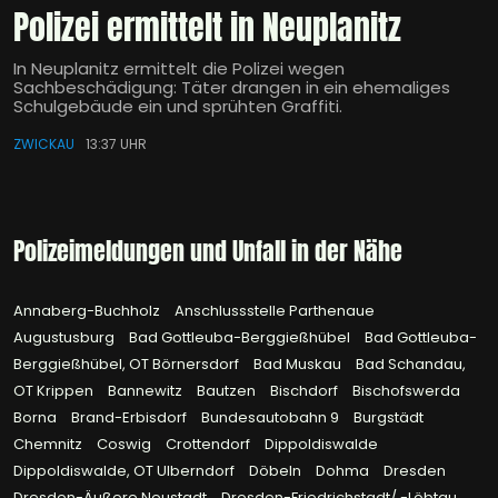
Polizei ermittelt in Neuplanitz
In Neuplanitz ermittelt die Polizei wegen
Sachbeschädigung: Täter drangen in ein ehemaliges
Schulgebäude ein und sprühten Graffiti.
ZWICKAU
13:37 UHR
Polizeimeldungen und Unfall in der Nähe
Annaberg-Buchholz
Anschlussstelle Parthenaue
Augustusburg
Bad Gottleuba-Berggießhübel
Bad Gottleuba-
Berggießhübel, OT Börnersdorf
Bad Muskau
Bad Schandau,
OT Krippen
Bannewitz
Bautzen
Bischdorf
Bischofswerda
Borna
Brand-Erbisdorf
Bundesautobahn 9
Burgstädt
Chemnitz
Coswig
Crottendorf
Dippoldiswalde
Dippoldiswalde, OT Ulberndorf
Döbeln
Dohma
Dresden
Dresden-Äußere Neustadt
Dresden-Friedrichstadt/ -Löbtau