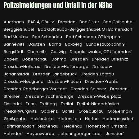
Polizeimeldungen und Unfall in der Nähe
Auerbach
BAB 4, Görlitz - Dresden
Bad Elster
Bad Gottleuba-
Berggießhübel
Bad Gottleuba-Berggießhübel, OT Börnersdorf
Bad Muskau
Bad Schandau
Bad Schandau, OT Krippen
Bannewitz
Bautzen
Borna
Boxberg
Bundesautobahn 9
Burgstädt
Chemnitz
Coswig
Dippoldiswalde, OT Ulberndorf
Döbeln
Doberschau
Dohma
Dresden
Dresden-Briesnitz
Dresden-Hellerau
Dresden-Hellerberge
Dresden-
Johannstadt
Dresden-Langebrück
Dresden-Löbtau
Dresden-Neugruna
Dresden-Plauen
Dresden-Prohlis
Dresden-Radeberger Vorstadt
Dresden-Seidnitz
Dresden-
Strehlen
Dresden-Trachenberge
Dresden-Weberplatz
Einsiedel
Erlau
Freiberg
Freital
Freital-Niederhäslich
Freital-Wurgwitz
Gablenz
Görlitz
Großdubrau
Großenhain
Großgrabe
Halsbrücke
Hartenstein
Hartha
Hartmannsdorf
Hartmannsdorf-Reichenau
Heidenau
Hohenstein-Ernstthal
Hohndorf
Hoyerswerda
Johanngeorgenstadt
Jonsdorf