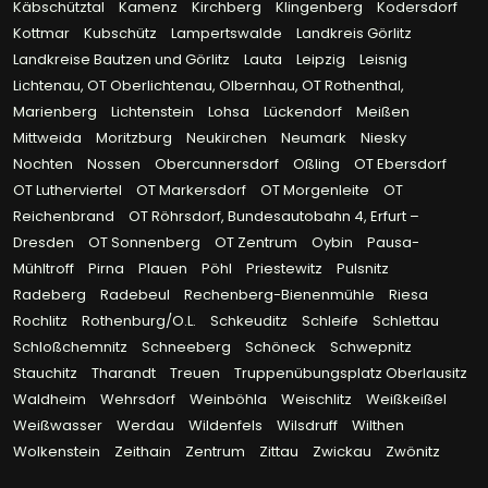
Käbschütztal
Kamenz
Kirchberg
Klingenberg
Kodersdorf
Kottmar
Kubschütz
Lampertswalde
Landkreis Görlitz
Landkreise Bautzen und Görlitz
Lauta
Leipzig
Leisnig
Lichtenau, OT Oberlichtenau, Olbernhau, OT Rothenthal,
Marienberg
Lichtenstein
Lohsa
Lückendorf
Meißen
Mittweida
Moritzburg
Neukirchen
Neumark
Niesky
Nochten
Nossen
Obercunnersdorf
Oßling
OT Ebersdorf
OT Lutherviertel
OT Markersdorf
OT Morgenleite
OT
Reichenbrand
OT Röhrsdorf, Bundesautobahn 4, Erfurt –
Dresden
OT Sonnenberg
OT Zentrum
Oybin
Pausa-
Mühltroff
Pirna
Plauen
Pöhl
Priestewitz
Pulsnitz
Radeberg
Radebeul
Rechenberg-Bienenmühle
Riesa
Rochlitz
Rothenburg/O.L.
Schkeuditz
Schleife
Schlettau
Schloßchemnitz
Schneeberg
Schöneck
Schwepnitz
Stauchitz
Tharandt
Treuen
Truppenübungsplatz Oberlausitz
Waldheim
Wehrsdorf
Weinböhla
Weischlitz
Weißkeißel
Weißwasser
Werdau
Wildenfels
Wilsdruff
Wilthen
Wolkenstein
Zeithain
Zentrum
Zittau
Zwickau
Zwönitz