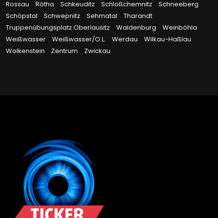
Rossau
Rötha
Schkeuditz
Schloßchemnitz
Schneeberg
Schöpstal
Schwepnitz
Sehmatal
Tharandt
Truppenübungsplatz Oberlausitz
Waldenburg
Weinböhla
Weißwasser
Weißwasser/O.L.
Werdau
Wilkau-Haßlau
Wolkenstein
Zentrum
Zwickau