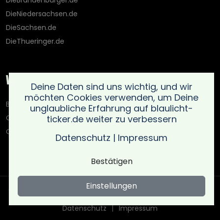
DieBrandenburger.de
DieNiedersachsen.de
DieSachsen.de
DieThueringer.de
Weitere Portale
Deine Daten sind uns wichtig, und wir
möchten Cookies verwenden, um Deine
Blaulicht-Ticker.de
unglaubliche Erfahrung auf blaulicht-
ticker.de weiter zu verbessern
Oberlausitz.holiday
OnlinedatingKompass.de
Datenschutz
|
Impressum
Bestätigen
Einstellungen
Copyright © Blaulicht Ticker 2026 .
Ein Service der 021 Media
UG (haftungsbeschränkt)
. All rights reserved
Datenschutz
Impressum