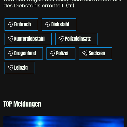
des Diebstahls ermittelt. (tr)
Einbruch
Diebstahl
Kupferdiebstahl
Polizeieinsatz
Drogenfund
Polizei
Sachsen
Leipzig
TOP Meldungen