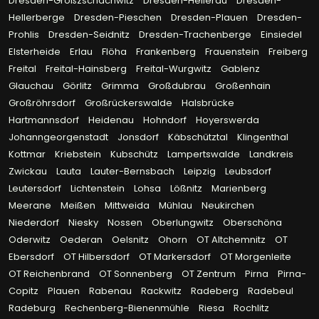
Dresden-Großzschachwitz
Dresden-Hellerau
Dresden-
Hellerberge
Dresden-Pieschen
Dresden-Plauen
Dresden-
Prohlis
Dresden-Seidnitz
Dresden-Trachenberge
Einsiedel
Elsterheide
Erlau
Flöha
Frankenberg
Frauenstein
Freiberg
Freital
Freital-Hainsberg
Freital-Wurgwitz
Gablenz
Glauchau
Görlitz
Grimma
Großdubrau
Großenhain
Großröhrsdorf
Großrückerswalde
Halsbrücke
Hartmannsdorf
Heidenau
Hohndorf
Hoyerswerda
Johanngeorgenstadt
Jonsdorf
Käbschütztal
Klingenthal
Kottmar
Kriebstein
Kubschütz
Lampertswalde
Landkreis
Zwickau
Lauta
Lauter-Bernsbach
Leipzig
Leubsdorf
Leutersdorf
Lichtenstein
Lohsa
Lößnitz
Marienberg
Meerane
Meißen
Mittweida
Mühlau
Neukirchen
Niederdorf
Niesky
Nossen
Oberlungwitz
Oberschöna
Oderwitz
Oederan
Oelsnitz
Ohorn
OT Altchemnitz
OT
Ebersdorf
OT Hilbersdorf
OT Markersdorf
OT Morgenleite
OT Reichenbrand
OT Sonnenberg
OT Zentrum
Pirna
Pirna-
Copitz
Plauen
Rabenau
Rackwitz
Radeberg
Radebeul
Radeburg
Rechenberg-Bienenmühle
Riesa
Rochlitz