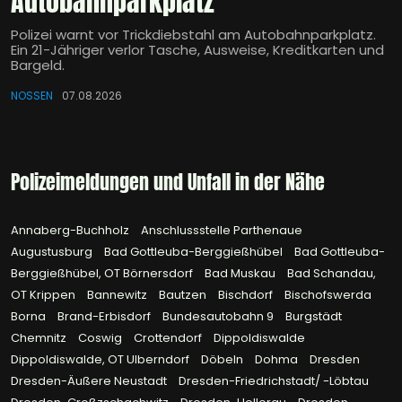
Autobahnparkplatz
Polizei warnt vor Trickdiebstahl am Autobahnparkplatz.
Ein 21-Jähriger verlor Tasche, Ausweise, Kreditkarten und
Bargeld.
NOSSEN
07.08.2026
Polizeimeldungen und Unfall in der Nähe
Annaberg-Buchholz
Anschlussstelle Parthenaue
Augustusburg
Bad Gottleuba-Berggießhübel
Bad Gottleuba-
Berggießhübel, OT Börnersdorf
Bad Muskau
Bad Schandau,
OT Krippen
Bannewitz
Bautzen
Bischdorf
Bischofswerda
Borna
Brand-Erbisdorf
Bundesautobahn 9
Burgstädt
Chemnitz
Coswig
Crottendorf
Dippoldiswalde
Dippoldiswalde, OT Ulberndorf
Döbeln
Dohma
Dresden
Dresden-Äußere Neustadt
Dresden-Friedrichstadt/ -Löbtau