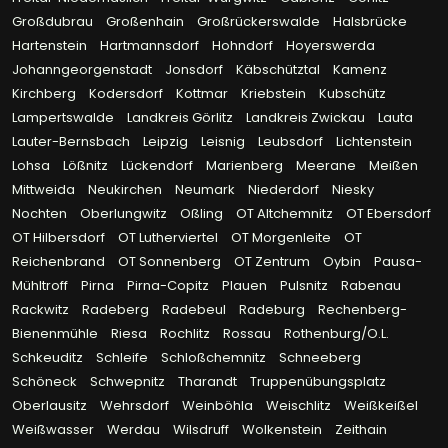
Großdubrau
Großenhain
Großrückerswalde
Halsbrücke
Hartenstein
Hartmannsdorf
Hohndorf
Hoyerswerda
Johanngeorgenstadt
Jonsdorf
Käbschütztal
Kamenz
Kirchberg
Kodersdorf
Kottmar
Kriebstein
Kubschütz
Lampertswalde
Landkreis Görlitz
Landkreis Zwickau
Lauta
Lauter-Bernsbach
Leipzig
Leisnig
Leubsdorf
Lichtenstein
Lohsa
Lößnitz
Lückendorf
Marienberg
Meerane
Meißen
Mittweida
Neukirchen
Neumark
Niederdorf
Niesky
Nochten
Oberlungwitz
Oßling
OT Altchemnitz
OT Ebersdorf
OT Hilbersdorf
OT Lutherviertel
OT Morgenleite
OT
Reichenbrand
OT Sonnenberg
OT Zentrum
Oybin
Pausa-
Mühltroff
Pirna
Pirna-Copitz
Plauen
Pulsnitz
Rabenau
Rackwitz
Radeberg
Radebeul
Radeburg
Rechenberg-
Bienenmühle
Riesa
Rochlitz
Rossau
Rothenburg/O.L.
Schkeuditz
Schleife
Schloßchemnitz
Schneeberg
Schöneck
Schwepnitz
Tharandt
Truppenübungsplatz
Oberlausitz
Wehrsdorf
Weinböhla
Weischlitz
Weißkeißel
Weißwasser
Werdau
Wilsdruff
Wolkenstein
Zeithain