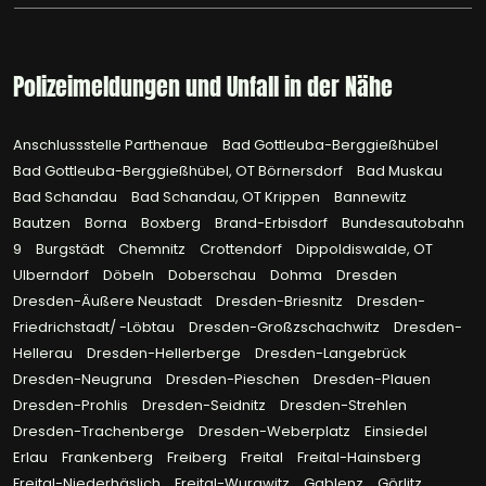
Polizeimeldungen und Unfall in der Nähe
Anschlussstelle Parthenaue
Bad Gottleuba-Berggießhübel
Bad Gottleuba-Berggießhübel, OT Börnersdorf
Bad Muskau
Bad Schandau
Bad Schandau, OT Krippen
Bannewitz
Bautzen
Borna
Boxberg
Brand-Erbisdorf
Bundesautobahn
9
Burgstädt
Chemnitz
Crottendorf
Dippoldiswalde, OT
Ulberndorf
Döbeln
Doberschau
Dohma
Dresden
Dresden-Äußere Neustadt
Dresden-Briesnitz
Dresden-
Friedrichstadt/ -Löbtau
Dresden-Großzschachwitz
Dresden-
Hellerau
Dresden-Hellerberge
Dresden-Langebrück
Dresden-Neugruna
Dresden-Pieschen
Dresden-Plauen
Dresden-Prohlis
Dresden-Seidnitz
Dresden-Strehlen
Dresden-Trachenberge
Dresden-Weberplatz
Einsiedel
Erlau
Frankenberg
Freiberg
Freital
Freital-Hainsberg
Freital-Niederhäslich
Freital-Wurgwitz
Gablenz
Görlitz