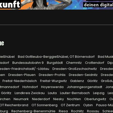
he
gießhübel
Bad Gottleuba-Berggießhübel, OT Börnersdorf
Bad Mus
isdorf
Bundesautobahn 9
Burgstädt
Chemnitz
Crottendorf
Dip
esden-Friedrichstadt/ -Löbtau
Dresden-Großzschachwitz
Dresde
hen
Dresden-Plauen
Dresden-Prohlis
Dresden-Seidnitz
Dresd
Freital-Niederhäslich
Freital-Wurgwitz
Gablenz
Görlitz
Großd
rtmannsdorf
Hohndorf
Hoyerswerda
Johanngeorgenstadt
Jon
 Görlitz
Landkreis Zwickau
Lauta
Lauter-Bernsbach
Leipzig
Lei
irchen
Neumark
Niederdorf
Niesky
Nochten
Oberlungwitz
O
OT Reichenbrand
OT Sonnenberg
OT Zentrum
Oybin
Pausa-Müh
eburg
Rechenberg-Bienenmühle
Riesa
Rochlitz
Rossau
Schke