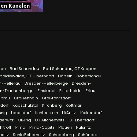
kau
Bad Schandau
Bad Schandau, OT Krippen
poldiswalde, OT Ulberndorf
Döbeln
Doberschau
n-Hellerau
Dresden-Hellerberge
Dresden-
en-Trachenberge
Einsiedel
Elsterheide
Erlau
ubrau
Großenhain
Großröhrsdorf
sdorf
Käbschütztal
Kirchberg
Kottmar
snig
Leubsdorf
Lichtenstein
Lößnitz
Lückendorf
derwitz
Oßling
OT Altchemnitz
OT Ebersdorf
ltroff
Pirna
Pirna-Copitz
Plauen
Pulsnitz
uditz
Schloßchemnitz
Schneeberg
Schöneck