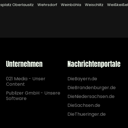
platz Oberlausitz
Wehrsdorf
Weinböhla
Weischlitz
Weißkeiße
Unternehmen
Nachrichtenportale
021 Media - Unser
DieBayern.de
Content
DieBrandenburger.de
Publizer GmbH - Unsere
DieNiedersachsen.de
Software
DieSachsen.de
DieThueringer.de