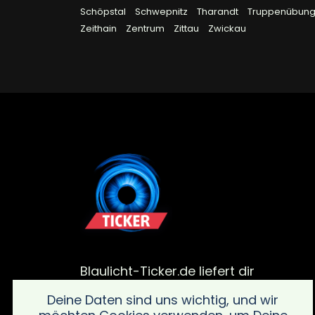
Schöpstal
Schwepnitz
Tharandt
Truppenübungs
Zeithain
Zentrum
Zittau
Zwickau
Blaulicht-Ticker.de liefert dir
aktuelle Meldungen von
Deine Daten sind uns wichtig, und wir
Polizei, Feuerwehr und von