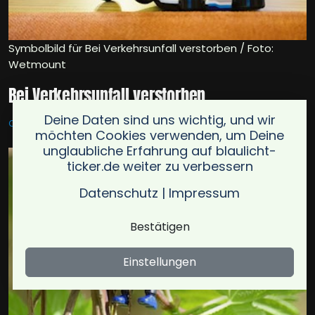
Symbolbild für Bei Verkehrsunfall verstorben / Foto:
Wetmount
Bei Verkehrsunfall verstorben
Deine Daten sind uns wichtig, und wir
OT HUTHOLZ
28.09.2024
möchten Cookies verwenden, um Deine
unglaubliche Erfahrung auf blaulicht-
ticker.de weiter zu verbessern
Datenschutz
|
Impressum
Bestätigen
Einstellungen