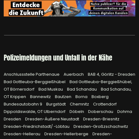
Polizeimeldungen und Unfall in der Nähe
Anschlussstelle Parthenaue
Auerbach
BAB 4, Görlitz - Dresden
Bad Gottleuba-Berggießhübel
Bad Gottleuba-Berggießhübel,
OT Börnersdorf
Bad Muskau
Bad Schandau
Bad Schandau,
OT Krippen
Bannewitz
Bautzen
Borna
Boxberg
Bundesautobahn 9
Burgstädt
Chemnitz
Crottendorf
Dippoldiswalde, OT Ulberndorf
Döbeln
Doberschau
Dohma
Dresden
Dresden-Äußere Neustadt
Dresden-Briesnitz
Dresden-Friedrichstadt/ -Löbtau
Dresden-Großzschachwitz
Dresden-Hellerau
Dresden-Hellerberge
Dresden-