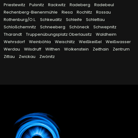
Priestewitz
Pulsnitz
Rackwitz
Radeberg
Radebeul
Rechenberg-Bienenmühle
Riesa
Rochlitz
Rossau
Rothenburg/O.L.
Schkeuditz
Schleife
Schlettau
Schloßchemnitz
Schneeberg
Schöneck
Schwepnitz
Tharandt
Truppenübungsplatz Oberlausitz
Waldheim
Wehrsdorf
Weinböhla
Weischlitz
Weißkeißel
Weißwasser
Werdau
Wilsdruff
Wilthen
Wolkenstein
Zeithain
Zentrum
Zittau
Zwickau
Zwönitz