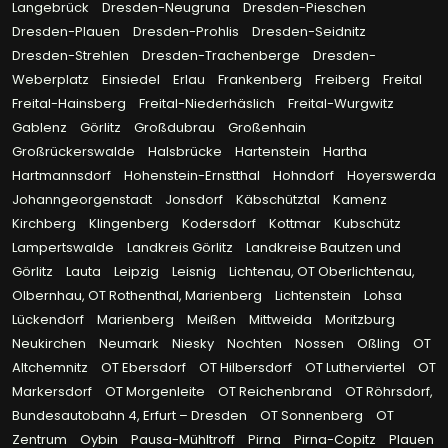
Langebrück
Dresden-Neugruna
Dresden-Pieschen
Dresden-Plauen
Dresden-Prohlis
Dresden-Seidnitz
Dresden-Strehlen
Dresden-Trachenberge
Dresden-
Weberplatz
Einsiedel
Erlau
Frankenberg
Freiberg
Freital
Freital-Hainsberg
Freital-Niederhäslich
Freital-Wurgwitz
Gablenz
Görlitz
Großdubrau
Großenhain
Großrückerswalde
Halsbrücke
Hartenstein
Hartha
Hartmannsdorf
Hohenstein-Ernstthal
Hohndorf
Hoyerswerda
Johanngeorgenstadt
Jonsdorf
Käbschütztal
Kamenz
Kirchberg
Klingenberg
Kodersdorf
Kottmar
Kubschütz
Lampertswalde
Landkreis Görlitz
Landkreise Bautzen und
Görlitz
Lauta
Leipzig
Leisnig
Lichtenau, OT Oberlichtenau,
Olbernhau, OT Rothenthal, Marienberg
Lichtenstein
Lohsa
Lückendorf
Marienberg
Meißen
Mittweida
Moritzburg
Neukirchen
Neumark
Niesky
Nochten
Nossen
Oßling
OT
Altchemnitz
OT Ebersdorf
OT Hilbersdorf
OT Lutherviertel
OT
Markersdorf
OT Morgenleite
OT Reichenbrand
OT Röhrsdorf,
Bundesautobahn 4, Erfurt – Dresden
OT Sonnenberg
OT
Zentrum
Oybin
Pausa-Mühltroff
Pirna
Pirna-Copitz
Plauen