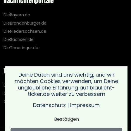
Nachrichtenportale
DieBayern.de
DieBrandenburger.de
DieNiedersachsen.de
DieSachsen.de
DieThueringer.de
Weitere Portale
Deine Daten sind uns wichtig, und wir
möchten Cookies verwenden, um Deine
Blaulicht-Ticker.de
unglaubliche Erfahrung auf blaulicht-
ticker.de weiter zu verbessern
Oberlausitz.holiday
OnlinedatingKompass.de
Datenschutz
|
Impressum
Bestätigen