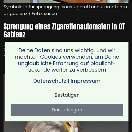
Symbolbild für sprengung eines zigarettenautomaten in
ot gablenz / Foto: succo
Sprengung eines Zigarettenautomaten in OT
Gablenz
Unbekannte sprengten einen Zigarettenautomaten in
der Ernst-Enge-Straße (OT Gablenz). Eine Geldkassette
Deine Daten sind uns wichtig, und wir
wurde entwendet, Sachschaden rund 5.000 Euro.
möchten Cookies verwenden, um Deine
unglaubliche Erfahrung auf blaulicht-
CHEMNITZ
07.01.2026
ticker.de weiter zu verbessern
Datenschutz
|
Impressum
Bestätigen
Einstellungen