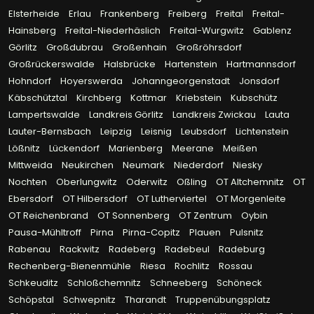
Elsterheide
Erlau
Frankenberg
Freiberg
Freital
Freital-
Hainsberg
Freital-Niederhäslich
Freital-Wurgwitz
Gablenz
Görlitz
Großdubrau
Großenhain
Großröhrsdorf
Großrückerswalde
Halsbrücke
Hartenstein
Hartmannsdorf
Hohndorf
Hoyerswerda
Johanngeorgenstadt
Jonsdorf
Käbschütztal
Kirchberg
Kottmar
Kriebstein
Kubschütz
Lampertswalde
Landkreis Görlitz
Landkreis Zwickau
Lauta
Lauter-Bernsbach
Leipzig
Leisnig
Leubsdorf
Lichtenstein
Lößnitz
Lückendorf
Marienberg
Meerane
Meißen
Mittweida
Neukirchen
Neumark
Niederdorf
Niesky
Nochten
Oberlungwitz
Oderwitz
Oßling
OT Altchemnitz
OT
Ebersdorf
OT Hilbersdorf
OT Lutherviertel
OT Morgenleite
OT Reichenbrand
OT Sonnenberg
OT Zentrum
Oybin
Pausa-Mühltroff
Pirna
Pirna-Copitz
Plauen
Pulsnitz
Rabenau
Rackwitz
Radeberg
Radebeul
Radeburg
Rechenberg-Bienenmühle
Riesa
Rochlitz
Rossau
Schkeuditz
Schloßchemnitz
Schneeberg
Schöneck
Schöpstal
Schwepnitz
Tharandt
Truppenübungsplatz