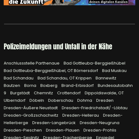
Polizeimeldungen und Unfall in der Nähe
Anschlussstelle Parthenaue
Bad Gottleuba-Berggießhübel
Bad Gottleuba-Berggießhübel, OT Börnersdorf
Bad Muskau
Bad Schandau
Bad Schandau, OT Krippen
Bannewitz
Bautzen
Borna
Boxberg
Brand-Erbisdorf
Bundesautobahn
9
Burgstädt
Chemnitz
Crottendorf
Dippoldiswalde, OT
Ulberndorf
Döbeln
Doberschau
Dohma
Dresden
Dresden-Äußere Neustadt
Dresden-Friedrichstadt/ -Löbtau
Dresden-Großzschachwitz
Dresden-Hellerau
Dresden-
Hellerberge
Dresden-Langebrück
Dresden-Neugruna
Dresden-Pieschen
Dresden-Plauen
Dresden-Prohlis
Dresden-Seidnitz
Dresden-Trachenberge
Einsiedel