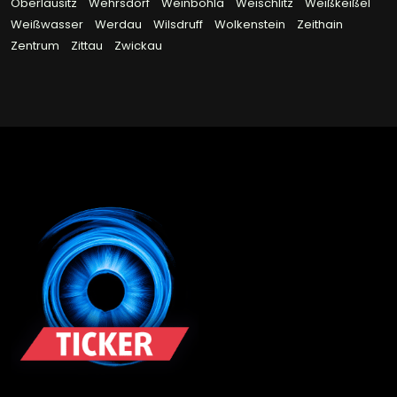
Oberlausitz
Wehrsdorf
Weinböhla
Weischlitz
Weißkeißel
Weißwasser
Werdau
Wilsdruff
Wolkenstein
Zeithain
Zentrum
Zittau
Zwickau