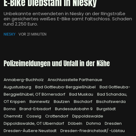
E-Bike Diebstahl in Niesky
Unbekannte entwendeten in Niesky an der Ringstraße
ein gesichertes weißes E-Bike samt Faltschloss. Schaden
rund 2.250 Euro.
NIESKY
VOR 21 MINUTEN
Polizeimeldungen und Unfall in der Nähe
Annaberg-Buchholz
Anschlussstelle Parthenaue
Augustusburg
Bad Gottleuba-Berggießhübel
Bad Gottleuba-
Berggießhübel, OT Börnersdorf
Bad Muskau
Bad Schandau,
OT Krippen
Bannewitz
Bautzen
Bischdorf
Bischofswerda
Borna
Brand-Erbisdorf
Bundesautobahn 9
Burgstädt
Chemnitz
Coswig
Crottendorf
Dippoldiswalde
Dippoldiswalde, OT Ulberndorf
Döbeln
Dohma
Dresden
Dresden-Äußere Neustadt
Dresden-Friedrichstadt/ -Löbtau