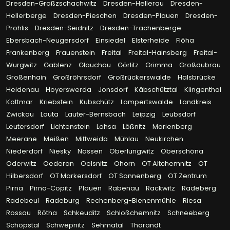
Dresden-Großzschachwitz
Dresden-Hellerau
Dresden-
Hellerberge
Dresden-Pieschen
Dresden-Plauen
Dresden-
Prohlis
Dresden-Seidnitz
Dresden-Trachenberge
Ebersbach-Neugersdorf
Einsiedel
Elsterheide
Flöha
Frankenberg
Frauenstein
Freital
Freital-Hainsberg
Freital-
Wurgwitz
Gablenz
Glauchau
Görlitz
Grimma
Großdubrau
Großenhain
Großröhrsdorf
Großrückerswalde
Halsbrücke
Heidenau
Hoyerswerda
Jonsdorf
Käbschütztal
Klingenthal
Kottmar
Kriebstein
Kubschütz
Lampertswalde
Landkreis
Zwickau
Lauta
Lauter-Bernsbach
Leipzig
Leubsdorf
Leutersdorf
Lichtenstein
Lohsa
Lößnitz
Marienberg
Meerane
Meißen
Mittweida
Mühlau
Neukirchen
Niederdorf
Niesky
Nossen
Oberlungwitz
Oberschöna
Oderwitz
Oederan
Oelsnitz
Ohorn
OT Altchemnitz
OT
Hilbersdorf
OT Markersdorf
OT Sonnenberg
OT Zentrum
Pirna
Pirna-Copitz
Plauen
Rabenau
Rackwitz
Radeberg
Radebeul
Radeburg
Rechenberg-Bienenmühle
Riesa
Rossau
Rötha
Schkeuditz
Schloßchemnitz
Schneeberg
Schöpstal
Schwepnitz
Sehmatal
Tharandt