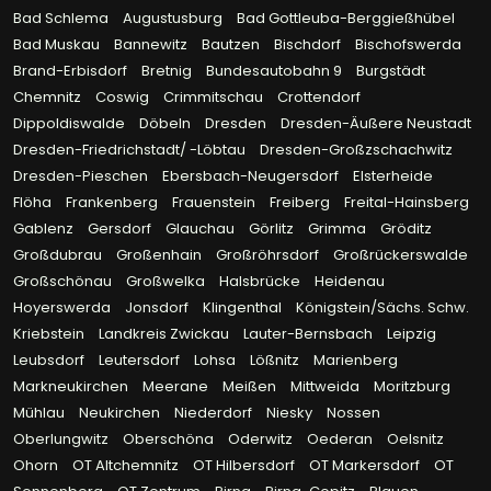
Bad Schlema
Augustusburg
Bad Gottleuba-Berggießhübel
Bad Muskau
Bannewitz
Bautzen
Bischdorf
Bischofswerda
Brand-Erbisdorf
Bretnig
Bundesautobahn 9
Burgstädt
Chemnitz
Coswig
Crimmitschau
Crottendorf
Dippoldiswalde
Döbeln
Dresden
Dresden-Äußere Neustadt
Dresden-Friedrichstadt/ -Löbtau
Dresden-Großzschachwitz
Dresden-Pieschen
Ebersbach-Neugersdorf
Elsterheide
Flöha
Frankenberg
Frauenstein
Freiberg
Freital-Hainsberg
Gablenz
Gersdorf
Glauchau
Görlitz
Grimma
Gröditz
Großdubrau
Großenhain
Großröhrsdorf
Großrückerswalde
Großschönau
Großwelka
Halsbrücke
Heidenau
Hoyerswerda
Jonsdorf
Klingenthal
Königstein/Sächs. Schw.
Kriebstein
Landkreis Zwickau
Lauter-Bernsbach
Leipzig
Leubsdorf
Leutersdorf
Lohsa
Lößnitz
Marienberg
Markneukirchen
Meerane
Meißen
Mittweida
Moritzburg
Mühlau
Neukirchen
Niederdorf
Niesky
Nossen
Oberlungwitz
Oberschöna
Oderwitz
Oederan
Oelsnitz
Ohorn
OT Altchemnitz
OT Hilbersdorf
OT Markersdorf
OT