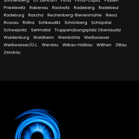
Sonnenberg
OT Zentrum
Pirna
Pirna-Copitz
Plauen
Priestewitz
Rabenau
Rackwitz
Radeberg
Radebeul
Radeburg
Rascha
Rechenberg-Bienenmühle
Riesa
Rossau
Rötha
Schkeuditz
Schönberg
Schöpstal
Schwepnitz
Sehmatal
Truppenübungsplatz Oberlausitz
Waldenburg
Waldheim
Weinböhla
Weißwasser
Weißwasser/O.L.
Werdau
Wilkau-Haßlau
Wilthen
Zittau
Zwickau