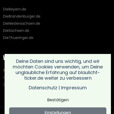
DieBayern.de
DieBrandenburger.de
DieNiedersachsen.de
DieSachsen.de
DieThueringer.de
Weitere Portale
Deine Daten sind uns wichtig, und wir
möchten Cookies verwenden, um Deine
Blaulicht-Ticker.de
unglaubliche Erfahrung auf blaulicht-
ticker.de weiter zu verbessern
Oberlausitz.holiday
OnlinedatingKompass.de
Datenschutz
|
Impressum
Bestätigen
Einstellungen