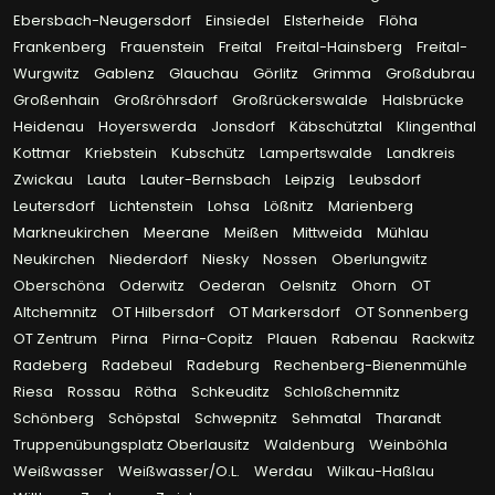
Ebersbach-Neugersdorf
Einsiedel
Elsterheide
Flöha
Frankenberg
Frauenstein
Freital
Freital-Hainsberg
Freital-
Wurgwitz
Gablenz
Glauchau
Görlitz
Grimma
Großdubrau
Großenhain
Großröhrsdorf
Großrückerswalde
Halsbrücke
Heidenau
Hoyerswerda
Jonsdorf
Käbschütztal
Klingenthal
Kottmar
Kriebstein
Kubschütz
Lampertswalde
Landkreis
Zwickau
Lauta
Lauter-Bernsbach
Leipzig
Leubsdorf
Leutersdorf
Lichtenstein
Lohsa
Lößnitz
Marienberg
Markneukirchen
Meerane
Meißen
Mittweida
Mühlau
Neukirchen
Niederdorf
Niesky
Nossen
Oberlungwitz
Oberschöna
Oderwitz
Oederan
Oelsnitz
Ohorn
OT
Altchemnitz
OT Hilbersdorf
OT Markersdorf
OT Sonnenberg
OT Zentrum
Pirna
Pirna-Copitz
Plauen
Rabenau
Rackwitz
Radeberg
Radebeul
Radeburg
Rechenberg-Bienenmühle
Riesa
Rossau
Rötha
Schkeuditz
Schloßchemnitz
Schönberg
Schöpstal
Schwepnitz
Sehmatal
Tharandt
Truppenübungsplatz Oberlausitz
Waldenburg
Weinböhla
Weißwasser
Weißwasser/O.L.
Werdau
Wilkau-Haßlau