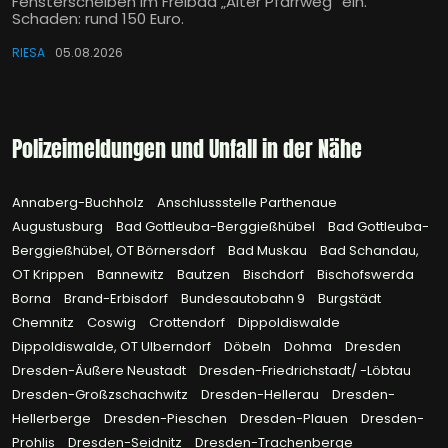
Fensterscheiben im Freibad „Alter Pfarrweg“ ein.
Schaden: rund 150 Euro.
RIESA
05.08.2026
Polizeimeldungen und Unfall in der Nähe
Annaberg-Buchholz
Anschlussstelle Parthenaue
Augustusburg
Bad Gottleuba-Berggießhübel
Bad Gottleuba-
Berggießhübel, OT Börnersdorf
Bad Muskau
Bad Schandau,
OT Krippen
Bannewitz
Bautzen
Bischdorf
Bischofswerda
Borna
Brand-Erbisdorf
Bundesautobahn 9
Burgstädt
Chemnitz
Coswig
Crottendorf
Dippoldiswalde
Dippoldiswalde, OT Ulberndorf
Döbeln
Dohma
Dresden
Dresden-Äußere Neustadt
Dresden-Friedrichstadt/ -Löbtau
Dresden-Großzschachwitz
Dresden-Hellerau
Dresden-
Hellerberge
Dresden-Pieschen
Dresden-Plauen
Dresden-
Prohlis
Dresden-Seidnitz
Dresden-Trachenberge