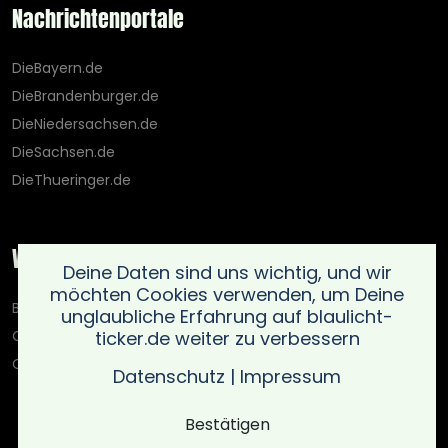
Nachrichtenportale
DieBayern.de
DieBrandenburger.de
DieNiedersachsen.de
DieSachsen.de
DieThueringer.de
Weitere Portale
Deine Daten sind uns wichtig, und wir
möchten Cookies verwenden, um Deine
Blaulicht-Ticker.de
unglaubliche Erfahrung auf blaulicht-
ticker.de weiter zu verbessern
Oberlausitz.holiday
OnlinedatingKompass.de
Datenschutz
|
Impressum
Bestätigen