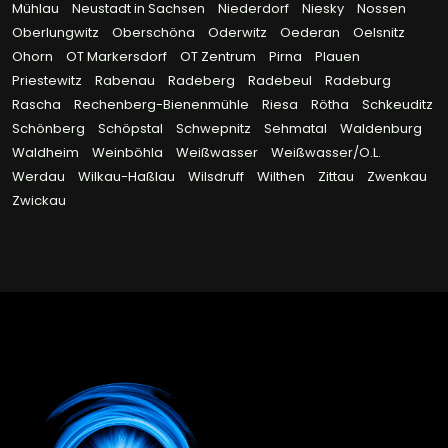
Mühlau
Neustadt in Sachsen
Niederdorf
Niesky
Nossen
Oberlungwitz
Oberschöna
Oderwitz
Oederan
Oelsnitz
Ohorn
OT Markersdorf
OT Zentrum
Pirna
Plauen
Priestewitz
Rabenau
Radeberg
Radebeul
Radeburg
Rascha
Rechenberg-Bienenmühle
Riesa
Rötha
Schkeuditz
Schönberg
Schöpstal
Schwepnitz
Sehmatal
Waldenburg
Waldheim
Weinböhla
Weißwasser
Weißwasser/O.L.
Werdau
Wilkau-Haßlau
Wilsdruff
Wilthen
Zittau
Zwenkau
Zwickau