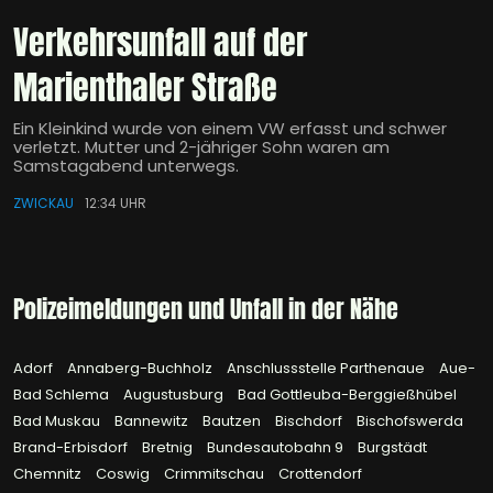
Verkehrsunfall auf der
Marienthaler Straße
Ein Kleinkind wurde von einem VW erfasst und schwer
verletzt. Mutter und 2-jähriger Sohn waren am
Samstagabend unterwegs.
ZWICKAU
12:34 UHR
Polizeimeldungen und Unfall in der Nähe
Adorf
Annaberg-Buchholz
Anschlussstelle Parthenaue
Aue-
Bad Schlema
Augustusburg
Bad Gottleuba-Berggießhübel
Bad Muskau
Bannewitz
Bautzen
Bischdorf
Bischofswerda
Brand-Erbisdorf
Bretnig
Bundesautobahn 9
Burgstädt
Chemnitz
Coswig
Crimmitschau
Crottendorf