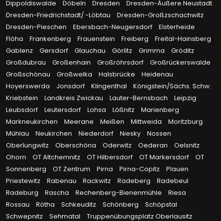
Dippoldiswalde
Döbeln
Dresden
Dresden-Äußere Neustadt
Dresden-Friedrichstadt/ -Löbtau
Dresden-Großzschachwitz
Dresden-Pieschen
Ebersbach-Neugersdorf
Elsterheide
Flöha
Frankenberg
Frauenstein
Freiberg
Freital-Hainsberg
Gablenz
Gersdorf
Glauchau
Görlitz
Grimma
Gröditz
Großdubrau
Großenhain
Großröhrsdorf
Großrückerswalde
Großschönau
Großwelka
Halsbrücke
Heidenau
Hoyerswerda
Jonsdorf
Klingenthal
Königstein/Sächs. Schw.
Kriebstein
Landkreis Zwickau
Lauter-Bernsbach
Leipzig
Leubsdorf
Leutersdorf
Lohsa
Lößnitz
Marienberg
Markneukirchen
Meerane
Meißen
Mittweida
Moritzburg
Mühlau
Neukirchen
Niederdorf
Niesky
Nossen
Oberlungwitz
Oberschöna
Oderwitz
Oederan
Oelsnitz
Ohorn
OT Altchemnitz
OT Hilbersdorf
OT Markersdorf
OT
Sonnenberg
OT Zentrum
Pirna
Pirna-Copitz
Plauen
Priestewitz
Rabenau
Rackwitz
Radeberg
Radebeul
Radeburg
Rascha
Rechenberg-Bienenmühle
Riesa
Rossau
Rötha
Schkeuditz
Schönberg
Schöpstal
Schwepnitz
Sehmatal
Truppenübungsplatz Oberlausitz