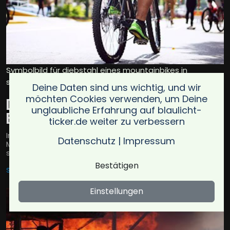
Symbolbild für diebstahl eines mountainbikes in
schönau-berzdorf / Foto: Pexels
Deine Daten sind uns wichtig, und wir
möchten Cookies verwenden, um Deine
Diebstahl eines Mountainbikes in Schönau-
unglaubliche Erfahrung auf blaulicht-
Berzdorf
ticker.de weiter zu verbessern
In Schönau-Berzdorf wurde ein neon-grünes Cube-
Datenschutz
|
Impressum
Mountainbike im Wert von ca. 900 Euro gestohlen. Polizei
sicherte Spuren; Ermittlungen laufen.
Bestätigen
SCHÖNAU-BERZDORF
22.09.2025
Einstellungen