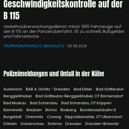
Geschwindigkeitskontrolle auf der
B 115
Verkehrsüberwachungsdienst misst 585 Fahrzeuge auf
der B 115 an der Panzerüberfahrt: 61 zu schnell, Bußgelder
und Fahrverbote.
TRUPPENÜBUNGSPLATZ OBERLAUSITZ
05.08.2026
Polizeimeldungen und Unfall in der Nähe
Auerbach
BAB 4, Görlitz - Dresden
Bad Elster
Bad Gottleuba-
Berggießhübel
Bad Gottleuba-Berggießhübel, OT Börnersdorf
Bad Muskau
Bad Schandau
Bad Schandau, OT Krippen
Bannewitz
Bautzen
Borna
Boxberg
Bundesautobahn 9
Burgstädt
Chemnitz
Coswig
Dippoldiswalde, OT Ulberndorf
Döbeln
Doberschau
Dohma
Dresden
Dresden-Briesnitz