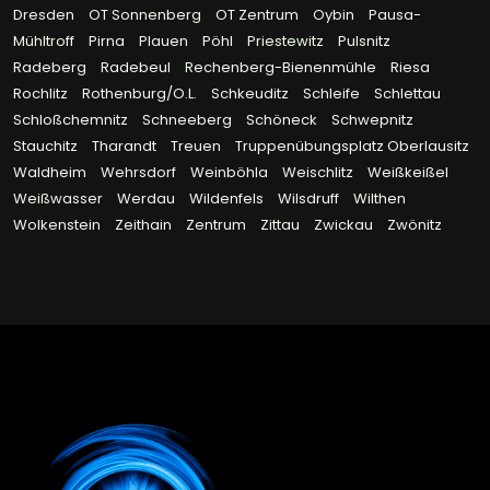
Dresden
OT Sonnenberg
OT Zentrum
Oybin
Pausa-
Mühltroff
Pirna
Plauen
Pöhl
Priestewitz
Pulsnitz
Radeberg
Radebeul
Rechenberg-Bienenmühle
Riesa
Rochlitz
Rothenburg/O.L.
Schkeuditz
Schleife
Schlettau
Schloßchemnitz
Schneeberg
Schöneck
Schwepnitz
Stauchitz
Tharandt
Treuen
Truppenübungsplatz Oberlausitz
Waldheim
Wehrsdorf
Weinböhla
Weischlitz
Weißkeißel
Weißwasser
Werdau
Wildenfels
Wilsdruff
Wilthen
Wolkenstein
Zeithain
Zentrum
Zittau
Zwickau
Zwönitz