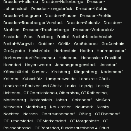
Dresden-Hellerau
Dresden-Hellerberge
Dresden-
Johannstadt
Dresden-Langebrück
Dresden-Löbtau
Dresden-Neugruna
Dresden-Plauen
Dresden-Prohlis
Dresden-Radeberger Vorstadt
Dresden-Seidnitz
Dresden-
Strehlen
Dresden-Trachenberge
Dresden-Weberplatz
Einsiedel
Erlau
Freiberg
Freital
Freital-Niederhäslich
Freital-Wurgwitz
Gablenz
Görlitz
Großdubrau
Großenhain
Großgrabe
Halsbrücke
Hartenstein
Hartha
Hartmannsdorf
Hartmannsdorf-Reichenau
Heidenau
Hohenstein-Ernstthal
Hohndorf
Hoyerswerda
Johanngeorgenstadt
Jonsdorf
Käbschütztal
Kamenz
Kirchberg
Klingenberg
Kodersdorf
Kottmar
Kubschütz
Lampertswalde
Landkreis Görlitz
Landkreise Bautzen und Görlitz
Lauta
Leipzig
Leisnig
Lichtenau, OT Oberlichtenau, Olbernhau, OT Rothenthal,
Marienberg
Lichtenstein
Lohsa
Lückendorf
Meißen
Mittweida
Moritzburg
Neukirchen
Neumark
Niesky
Nochten
Nossen
Obercunnersdorf
Oßling
OT Ebersdorf
OT Lutherviertel
OT Markersdorf
OT Morgenleite
OT
Reichenbrand
OT Röhrsdorf, Bundesautobahn 4, Erfurt –