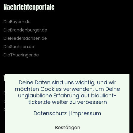
Nachrichtenportale
DieBayern.de
DieBrandenburger.de
DieNiedersachsen.de
DieSachsen.de
DieThueringer.de
Weitere Portale
Deine Daten sind uns wichtig, und wir
möchten Cookies verwenden, um Deine
Blaulicht-Ticker.de
unglaubliche Erfahrung auf blaulicht-
ticker.de weiter zu verbessern
Oberlausitz.holiday
OnlinedatingKompass.de
Datenschutz
|
Impressum
Bestätigen