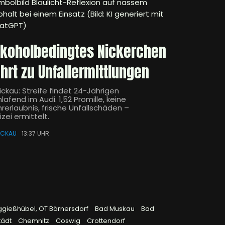
mbolbild Blaulicht-Reflexion auf nassem
halt bei einem Einsatz (Bild: KI generiert mit
atGPT)
lkoholbedingtes Nickerchen
ührt zu Unfallermittlungen
ickau: Streife findet 24-Jährigen
lafend im Audi. 1,52 Promille, keine
hrerlaubnis, frische Unfallschäden –
izei ermittelt.
ICKAU
13:37 UHR
ggießhübel, OT Börnersdorf
Bad Muskau
Bad
tädt
Chemnitz
Coswig
Crottendorf