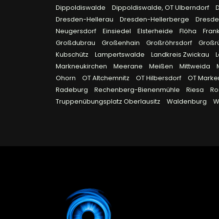
Dippoldiswalde
Dippoldiswalde, OT Ulberndorf
Dresden-Hellerau
Dresden-Hellerberge
Dresde
Neugersdorf
Einsiedel
Elsterheide
Flöha
Fran
Großdubrau
Großenhain
Großröhrsdorf
Großr
Kubschütz
Lampertswalde
Landkreis Zwickau
Markneukirchen
Meerane
Meißen
Mittweida
Ohorn
OT Altchemnitz
OT Hilbersdorf
OT Marke
Radeburg
Rechenberg-Bienenmühle
Riesa
Ro
Truppenübungsplatz Oberlausitz
Waldenburg
W