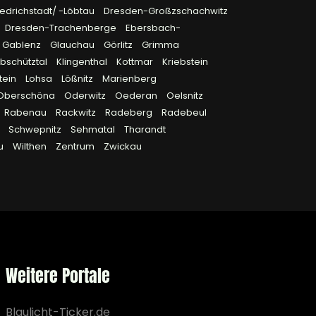
edrichstadt/ -Löbtau
Dresden-Großzschachwitz
Dresden-Trachenberge
Ebersbach-
Gablenz
Glauchau
Görlitz
Grimma
bschütztal
Klingenthal
Kottmar
Kriebstein
tein
Lohsa
Lößnitz
Marienberg
Oberschöna
Oderwitz
Oederan
Oelsnitz
Rabenau
Rackwitz
Radeberg
Radebeul
l
Schwepnitz
Sehmatal
Tharandt
au
Wilthen
Zentrum
Zwickau
Weitere Portale
Blaulicht-Ticker.de