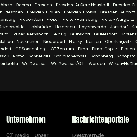
Döbeln
Dohma
Dresden
Dresden-Äußere Neustadt
Dresden-Fri
n-Pieschen
Dresden-Plauen
Dresden-Prohlis
Dresden-Seidnitz
kenberg
Frauenstein
Freital
Freital-Hainsberg
Freital-Wurgwitz
ückerswalde
Halsbrücke
Heidenau
Hoyerswerda
Jonsdorf
Kä
Lauta
Lauter-Bernsbach
Leipzig
Leubsdorf
Leutersdorf
Lichtens
Mühlau
Neukirchen
Niederdorf
Niesky
Nossen
Oberlungwitz
rsdorf
OT Sonnenberg
OT Zentrum
Pirna
Pirna-Copitz
Plauen
ssau
Rötha
Schkeuditz
Schloßchemnitz
Schönberg
Schöpsta
einböhla
Weißwasser
Weißwasser/O.L.
Werdau
Wilkau-Haßl
Unternehmen
Nachrichtenportale
021 Media - Unser
DieBayern.de