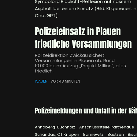
Symbolbild Blaulicht-Reflexion auf nassem
Asphalt bei einem Einsatz (Bild: KI generiert m
ChatGPT)
Polizeieinsatz in Plauen
friedliche Versammlungen
Polizeidirektion Zwickau sichert
Versammlungen in Plauen ab. Rund
10.000 beim Aufzug „Projekt M1llion“, alles
friedlich.
PLAUEN
VOR 48 MINUTEN
Polizeimeldungen und Unfall in der Nä
Annaberg-Buchholz
Anschlussstelle Parthenaue
Schandau, OT Krippen
Bannewitz
Bautzen
Bisc