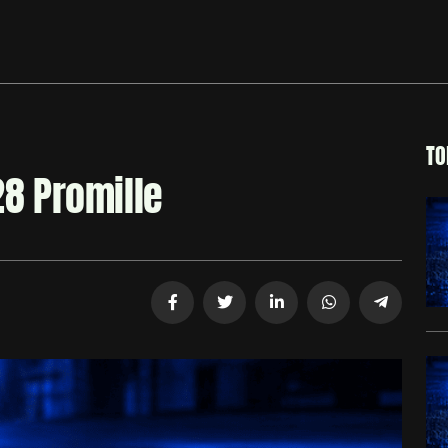
TO
28 Promille