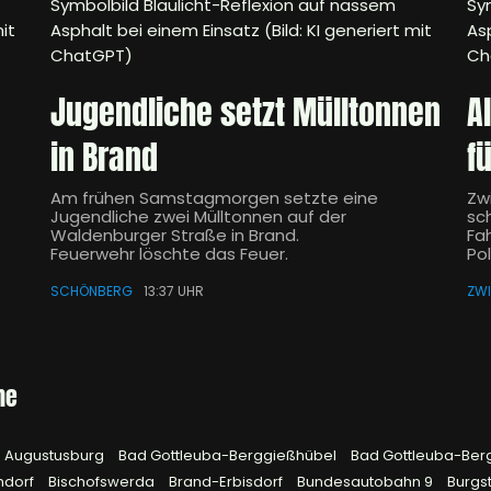
Symbolbild Blaulicht-Reflexion auf nassem
Sy
it
Asphalt bei einem Einsatz (Bild: KI generiert mit
Asp
ChatGPT)
Ch
Jugendliche setzt Mülltonnen
A
in Brand
f
Am frühen Samstagmorgen setzte eine
Zw
Jugendliche zwei Mülltonnen auf der
sch
Waldenburger Straße in Brand.
Fa
Feuerwehr löschte das Feuer.
Pol
SCHÖNBERG
13:37 UHR
ZW
he
Augustusburg
Bad Gottleuba-Berggießhübel
Bad Gottleuba-Ber
hdorf
Bischofswerda
Brand-Erbisdorf
Bundesautobahn 9
Burgs