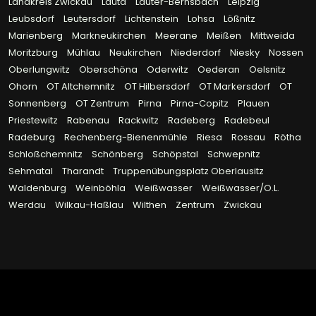
Landkreis Zwickau
Lauta
Lauter-Bernsbach
Leipzig
Leubsdorf
Leutersdorf
Lichtenstein
Lohsa
Lößnitz
Marienberg
Markneukirchen
Meerane
Meißen
Mittweida
Moritzburg
Mühlau
Neukirchen
Niederdorf
Niesky
Nossen
Oberlungwitz
Oberschöna
Oderwitz
Oederan
Oelsnitz
Ohorn
OT Altchemnitz
OT Hilbersdorf
OT Markersdorf
OT
Sonnenberg
OT Zentrum
Pirna
Pirna-Copitz
Plauen
Priestewitz
Rabenau
Rackwitz
Radeberg
Radebeul
Radeburg
Rechenberg-Bienenmühle
Riesa
Rossau
Rötha
Schloßchemnitz
Schönberg
Schöpstal
Schwepnitz
Sehmatal
Tharandt
Truppenübungsplatz Oberlausitz
Waldenburg
Weinböhla
Weißwasser
Weißwasser/O.L.
Werdau
Wilkau-Haßlau
Wilthen
Zentrum
Zwickau