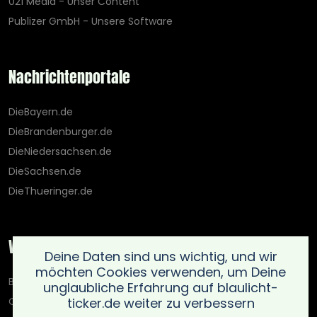
021 Media - Unser Content
Publizer GmbH - Unsere Software
Nachrichtenportale
DieBayern.de
DieBrandenburger.de
DieNiedersachsen.de
DieSachsen.de
DieThueringer.de
Weitere Portale
Deine Daten sind uns wichtig, und wir
möchten Cookies verwenden, um Deine
Blaulicht-Ticker.de
unglaubliche Erfahrung auf blaulicht-
ticker.de weiter zu verbessern
Oberlausitz.holiday