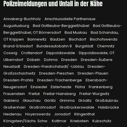
Polizeimeldungen und Unfall in der Nähe
Annaberg-Buchholz
Anschlussstelle Parthenaue
Augustusburg
Bad Gottleuba-Berggießhübel
Bad Gottleuba-
Berggießhübel, OT Börnersdorf
Bad Muskau
Bad Schandau,
OT Krippen
Bannewitz
Bautzen
Bischdorf
Bischofswerda
Brand-Erbisdorf
Bundesautobahn 9
Burgstädt
Chemnitz
Coswig
Crottendorf
Dippoldiswalde
Dippoldiswalde, OT
Ulberndorf
Döbeln
Dohma
Dresden
Dresden-Äußere
Neustadt
Dresden-Friedrichstadt/ -Löbtau
Dresden-
Großzschachwitz
Dresden-Pieschen
Dresden-Plauen
Dresden-Prohlis
Dresden-Trachenberge
Ebersbach-
Neugersdorf
Einsiedel
Elsterheide
Flöha
Frankenberg
Frauenstein
Freital
Freital-Hainsberg
Freital-Wurgwitz
Gablenz
Glauchau
Görlitz
Grimma
Gröditz
Großdubrau
Großenhain
Großröhrsdorf
Großrückerswalde
Halsbrücke
Heidenau
Hoyerswerda
Jonsdorf
Klingenthal
Königstein/Sächs. Schw.
Kottmar
Kriebstein
Kubschütz