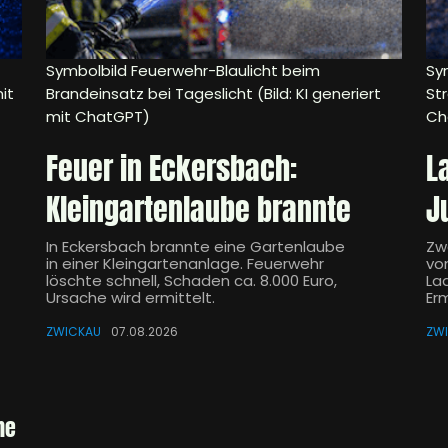
Symbolbild Feuerwehr-Blaulicht beim
Sym
it
Brandeinsatz bei Tageslicht (Bild: KI generiert
Str
mit ChatGPT)
Ch
Feuer in Eckersbach:
L
Kleingartenlaube brannte
J
In Eckersbach brannte eine Gartenlaube
Zw
in einer Kleingartenanlage. Feuerwehr
vo
löschte schnell, Schaden ca. 8.000 Euro,
Lad
Ursache wird ermittelt.
Er
ZWICKAU
07.08.2026
ZW
he