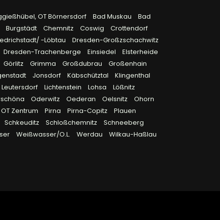
ggießhübel, OT Börnersdorf
Bad Muskau
Bad
9
Burgstädt
Chemnitz
Coswig
Crottendorf
edrichstadt/ -Löbtau
Dresden-Großzschachwitz
Dresden-Trachenberge
Einsiedel
Elsterheide
Görlitz
Grimma
Großdubrau
Großenhain
genstadt
Jonsdorf
Käbschütztal
Klingenthal
Leutersdorf
Lichtenstein
Lohsa
Lößnitz
rschöna
Oderwitz
Oederan
Oelsnitz
Ohorn
OT Zentrum
Pirna
Pirna-Copitz
Plauen
Schkeuditz
Schloßchemnitz
Schneeberg
ser
Weißwasser/O.L.
Werdau
Wilkau-Haßlau