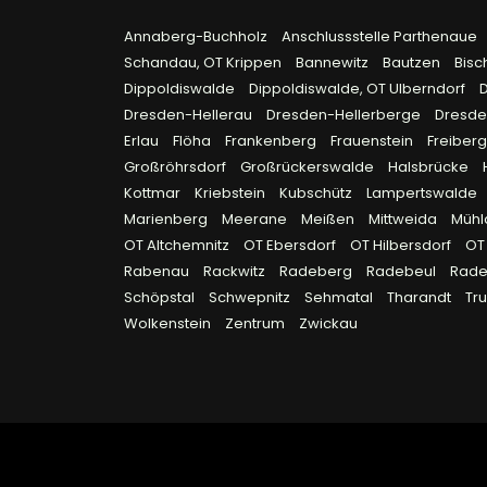
Annaberg-Buchholz
Anschlussstelle Parthenaue
Schandau, OT Krippen
Bannewitz
Bautzen
Bisc
Dippoldiswalde
Dippoldiswalde, OT Ulberndorf
Dresden-Hellerau
Dresden-Hellerberge
Dresde
Erlau
Flöha
Frankenberg
Frauenstein
Freiber
Großröhrsdorf
Großrückerswalde
Halsbrücke
Kottmar
Kriebstein
Kubschütz
Lampertswalde
Marienberg
Meerane
Meißen
Mittweida
Müh
OT Altchemnitz
OT Ebersdorf
OT Hilbersdorf
OT
Rabenau
Rackwitz
Radeberg
Radebeul
Rad
Schöpstal
Schwepnitz
Sehmatal
Tharandt
Tr
Wolkenstein
Zentrum
Zwickau