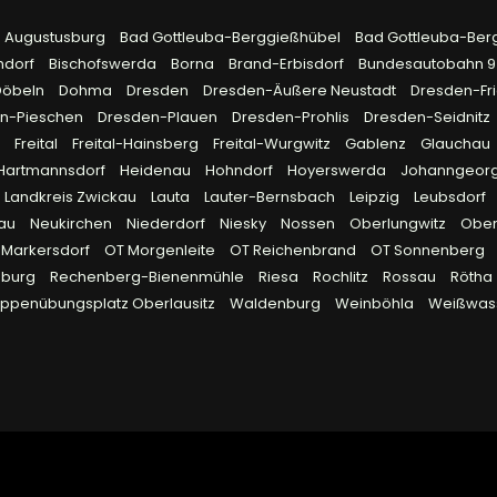
Augustusburg
Bad Gottleuba-Berggießhübel
Bad Gottleuba-Ber
hdorf
Bischofswerda
Borna
Brand-Erbisdorf
Bundesautobahn 
Döbeln
Dohma
Dresden
Dresden-Äußere Neustadt
Dresden-Fri
n-Pieschen
Dresden-Plauen
Dresden-Prohlis
Dresden-Seidnitz
g
Freital
Freital-Hainsberg
Freital-Wurgwitz
Gablenz
Glauchau
Hartmannsdorf
Heidenau
Hohndorf
Hoyerswerda
Johanngeor
Landkreis Zwickau
Lauta
Lauter-Bernsbach
Leipzig
Leubsdorf
lau
Neukirchen
Niederdorf
Niesky
Nossen
Oberlungwitz
Obe
 Markersdorf
OT Morgenleite
OT Reichenbrand
OT Sonnenberg
eburg
Rechenberg-Bienenmühle
Riesa
Rochlitz
Rossau
Rötha
uppenübungsplatz Oberlausitz
Waldenburg
Weinböhla
Weißwas