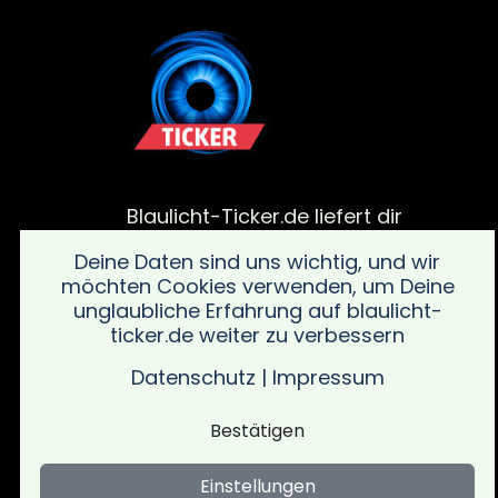
Blaulicht-Ticker.de liefert dir
aktuelle Meldungen von
Deine Daten sind uns wichtig, und wir
Polizei, Feuerwehr und von
möchten Cookies verwenden, um Deine
Rettungsdiensteinsätze. Bleib
unglaubliche Erfahrung auf blaulicht-
informiert über alle wichtigen
ticker.de weiter zu verbessern
Vorfälle in deiner Region mit
schnellen und verlässlichen
Datenschutz
|
Impressum
Updates sowie wichtigen
Sicherheitsinformationen.
Bestätigen
Einstellungen