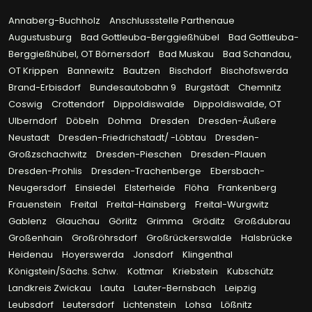
Annaberg-Buchholz
Anschlussstelle Parthenaue
Augustusburg
Bad Gottleuba-Berggießhübel
Bad Gottleuba-
Berggießhübel, OT Börnersdorf
Bad Muskau
Bad Schandau,
OT Krippen
Bannewitz
Bautzen
Bischdorf
Bischofswerda
Brand-Erbisdorf
Bundesautobahn 9
Burgstädt
Chemnitz
Coswig
Crottendorf
Dippoldiswalde
Dippoldiswalde, OT
Ulberndorf
Döbeln
Dohma
Dresden
Dresden-Äußere
Neustadt
Dresden-Friedrichstadt/ -Löbtau
Dresden-
Großzschachwitz
Dresden-Pieschen
Dresden-Plauen
Dresden-Prohlis
Dresden-Trachenberge
Ebersbach-
Neugersdorf
Einsiedel
Elsterheide
Flöha
Frankenberg
Frauenstein
Freital
Freital-Hainsberg
Freital-Wurgwitz
Gablenz
Glauchau
Görlitz
Grimma
Gröditz
Großdubrau
Großenhain
Großröhrsdorf
Großrückerswalde
Halsbrücke
Heidenau
Hoyerswerda
Jonsdorf
Klingenthal
Königstein/Sächs. Schw.
Kottmar
Kriebstein
Kubschütz
Landkreis Zwickau
Lauta
Lauter-Bernsbach
Leipzig
Leubsdorf
Leutersdorf
Lichtenstein
Lohsa
Lößnitz