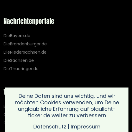
Nachrichtenportale
DieBayern.de
DieBrandenburger.de
DieNiedersachsen.de
DieSachsen.de
DieThueringer.de
Weitere Portale
Deine Daten sind uns wichtig, und wir
möchten Cookies verwenden, um Deine
Blaulicht-Ticker.de
unglaubliche Erfahrung auf blaulicht-
ticker.de weiter zu verbessern
Oberlausitz.holiday
OnlinedatingKompass.de
Datenschutz
|
Impressum