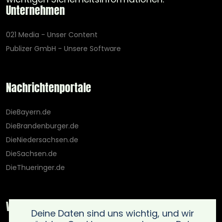
Unternehmen
021 Media - Unser Content
Publizer GmbH - Unsere Software
Nachrichtenportale
DieBayern.de
DieBrandenburger.de
DieNiedersachsen.de
DieSachsen.de
DieThueringer.de
Weitere Portale
Deine Daten sind uns wichtig, und wir