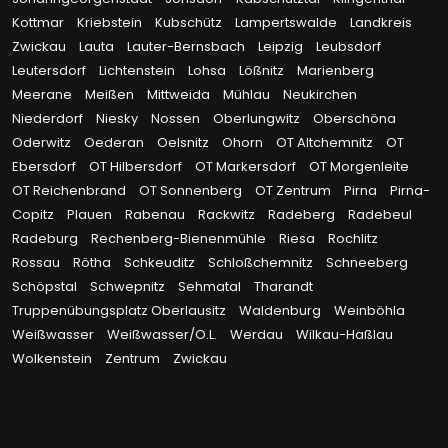
Kottmar
Kriebstein
Kubschütz
Lampertswalde
Landkreis
Zwickau
Lauta
Lauter-Bernsbach
Leipzig
Leubsdorf
Leutersdorf
Lichtenstein
Lohsa
Lößnitz
Marienberg
Meerane
Meißen
Mittweida
Mühlau
Neukirchen
Niederdorf
Niesky
Nossen
Oberlungwitz
Oberschöna
Oderwitz
Oederan
Oelsnitz
Ohorn
OT Altchemnitz
OT
Ebersdorf
OT Hilbersdorf
OT Markersdorf
OT Morgenleite
OT Reichenbrand
OT Sonnenberg
OT Zentrum
Pirna
Pirna-
Copitz
Plauen
Rabenau
Rackwitz
Radeberg
Radebeul
Radeburg
Rechenberg-Bienenmühle
Riesa
Rochlitz
Rossau
Rötha
Schkeuditz
Schloßchemnitz
Schneeberg
Schöpstal
Schwepnitz
Sehmatal
Tharandt
Truppenübungsplatz Oberlausitz
Waldenburg
Weinböhla
Weißwasser
Weißwasser/O.L.
Werdau
Wilkau-Haßlau
Wolkenstein
Zentrum
Zwickau