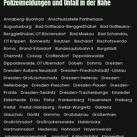
Polizeimeldungen und Unfall in der Nähe
Annaberg-Buchholz
Anschlussstelle Parthenaue
Augustusburg
Bad Gottleuba-Berggießhübel
Bad Gottleuba-
Berggießhübel, OT Börnersdorf
Bad Muskau
Bad Schandau,
OT Krippen
Bannewitz
Bautzen
Bischdorf
Bischofswerda
Borna
Brand-Erbisdorf
Bundesautobahn 9
Burgstädt
Chemnitz
Coswig
Crottendorf
Dippoldiswalde
Dippoldiswalde, OT Ulberndorf
Döbeln
Dohma
Dresden
Dresden-Äußere Neustadt
Dresden-Friedrichstadt/ -Löbtau
Dresden-Großzschachwitz
Dresden-Hellerau
Dresden-
Hellerberge
Dresden-Pieschen
Dresden-Plauen
Dresden-
Prohlis
Dresden-Seidnitz
Dresden-Trachenberge
Einsiedel
Elsterheide
Erlau
Flöha
Frankenberg
Frauenstein
Freiberg
Freital
Freital-Hainsberg
Freital-Wurgwitz
Gablenz
Glauchau
Görlitz
Grimma
Großdubrau
Großenhain
Großröhrsdorf
Großrückerswalde
Halsbrücke
Hartmannsdorf
Heidenau
Hohndorf
Hoyerswerda
Johanngeorgenstadt
Jonsdorf
Käbschütztal
Klingenthal