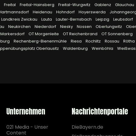
g
Freital
Freital-Hainsberg
Freital-Wurgwitz
Gablenz
Glauchau
Hartmannsdorf
Heidenau
Hohndorf
Hoyerswerda
Johanngeor
Landkreis Zwickau
Lauta
Lauter-Bernsbach
Leipzig
Leubsdorf
lau
Neukirchen
Niederdorf
Niesky
Nossen
Oberlungwitz
Obe
 Markersdorf
OT Morgenleite
OT Reichenbrand
OT Sonnenberg
eburg
Rechenberg-Bienenmühle
Riesa
Rochlitz
Rossau
Rötha
uppenübungsplatz Oberlausitz
Waldenburg
Weinböhla
Weißwas
Unternehmen
Nachrichtenportale
021 Media - Unser
DieBayern.de
Content