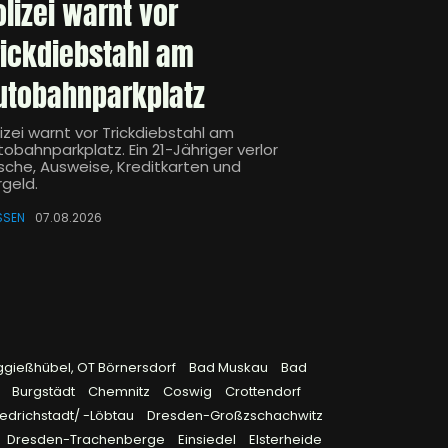
olizei warnt vor
rickdiebstahl am
utobahnparkplatz
izei warnt vor Trickdiebstahl am
obahnparkplatz. Ein 21-Jähriger verlor
sche, Ausweise, Kreditkarten und
rgeld.
SSEN
07.08.2026
ggießhübel, OT Börnersdorf
Bad Muskau
Bad
9
Burgstädt
Chemnitz
Coswig
Crottendorf
edrichstadt/ -Löbtau
Dresden-Großzschachwitz
Dresden-Trachenberge
Einsiedel
Elsterheide