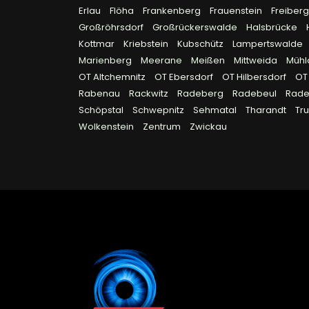
Erlau
Flöha
Frankenberg
Frauenstein
Freiber
Großröhrsdorf
Großrückerswalde
Halsbrücke
Kottmar
Kriebstein
Kubschütz
Lampertswalde
Marienberg
Meerane
Meißen
Mittweida
Müh
OT Altchemnitz
OT Ebersdorf
OT Hilbersdorf
OT
Rabenau
Rackwitz
Radeberg
Radebeul
Rad
Schöpstal
Schwepnitz
Sehmatal
Tharandt
Tr
Wolkenstein
Zentrum
Zwickau