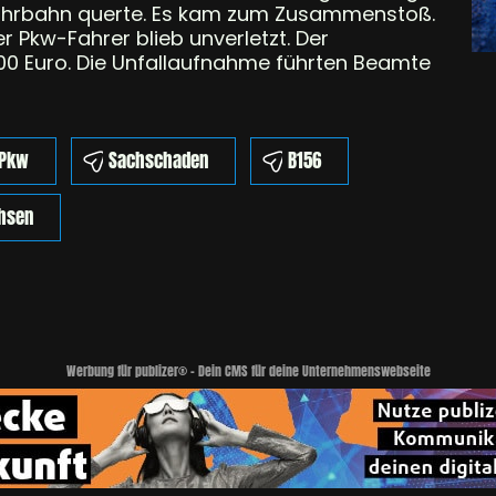
 Fahrbahn querte. Es kam zum Zusammenstoß.
r Pkw-Fahrer blieb unverletzt. Der
00 Euro. Die Unfallaufnahme führten Beamte
Pkw
Sachschaden
B156
hsen
Werbung für publizer® - Dein CMS für deine Unternehmenswebseite