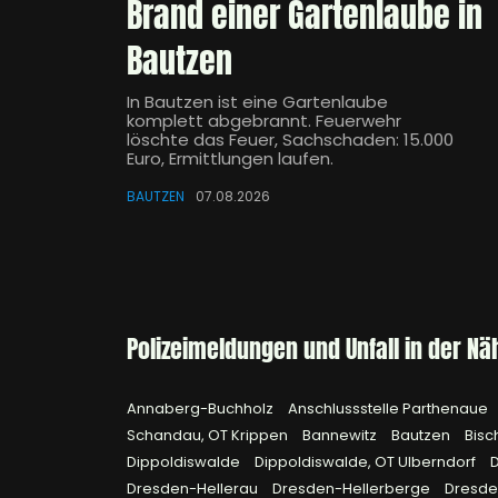
Brand einer Gartenlaube in
Bautzen
In Bautzen ist eine Gartenlaube
komplett abgebrannt. Feuerwehr
löschte das Feuer, Sachschaden: 15.000
Euro, Ermittlungen laufen.
BAUTZEN
07.08.2026
Polizeimeldungen und Unfall in der Nä
Annaberg-Buchholz
Anschlussstelle Parthenaue
Schandau, OT Krippen
Bannewitz
Bautzen
Bisc
Dippoldiswalde
Dippoldiswalde, OT Ulberndorf
Dresden-Hellerau
Dresden-Hellerberge
Dresde