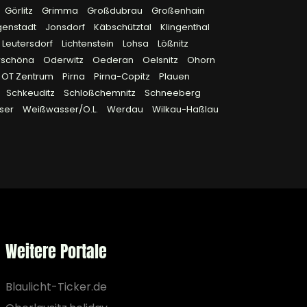
Görlitz
Grimma
Großdubrau
Großenhain
genstadt
Jonsdorf
Käbschütztal
Klingenthal
Leutersdorf
Lichtenstein
Lohsa
Lößnitz
rschöna
Oderwitz
Oederan
Oelsnitz
Ohorn
OT Zentrum
Pirna
Pirna-Copitz
Plauen
Schkeuditz
Schloßchemnitz
Schneeberg
ser
Weißwasser/O.L.
Werdau
Wilkau-Haßlau
Weitere Portale
Blaulicht-Ticker.de