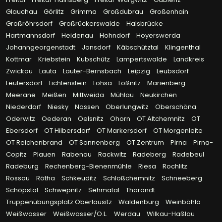
Glauchau
Görlitz
Grimma
Großdubrau
Großenhain
Großröhrsdorf
Großrückerswalde
Halsbrücke
Hartmannsdorf
Heidenau
Hohndorf
Hoyerswerda
Johanngeorgenstadt
Jonsdorf
Käbschütztal
Klingenthal
Kottmar
Kriebstein
Kubschütz
Lampertswalde
Landkreis
Zwickau
Lauta
Lauter-Bernsbach
Leipzig
Leubsdorf
Leutersdorf
Lichtenstein
Lohsa
Lößnitz
Marienberg
Meerane
Meißen
Mittweida
Mühlau
Neukirchen
Niederdorf
Niesky
Nossen
Oberlungwitz
Oberschöna
Oderwitz
Oederan
Oelsnitz
Ohorn
OT Altchemnitz
OT
Ebersdorf
OT Hilbersdorf
OT Markersdorf
OT Morgenleite
OT Reichenbrand
OT Sonnenberg
OT Zentrum
Pirna
Pirna-
Copitz
Plauen
Rabenau
Rackwitz
Radeberg
Radebeul
Radeburg
Rechenberg-Bienenmühle
Riesa
Rochlitz
Rossau
Rötha
Schkeuditz
Schloßchemnitz
Schneeberg
Schöpstal
Schwepnitz
Sehmatal
Tharandt
Truppenübungsplatz Oberlausitz
Waldenburg
Weinböhla
Weißwasser
Weißwasser/O.L.
Werdau
Wilkau-Haßlau