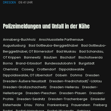
DRESDEN
09:41 UHR
Polizeimeldungen und Unfall in der Nähe
Annaberg-Buchholz
Anschlussstelle Parthenaue
Augustusburg
Bad Gottleuba-Berggießhübel
Bad Gottleuba-
Berggießhübel, OT Börnersdorf
Bad Muskau
Bad Schandau,
OT Krippen
Bannewitz
Bautzen
Bischdorf
Bischofswerda
Borna
Brand-Erbisdorf
Bundesautobahn 9
Burgstädt
Chemnitz
Coswig
Crottendorf
Dippoldiswalde
Dippoldiswalde, OT Ulberndorf
Döbeln
Dohma
Dresden
Dresden-Äußere Neustadt
Dresden-Friedrichstadt/ -Löbtau
Dresden-Großzschachwitz
Dresden-Hellerau
Dresden-
Hellerberge
Dresden-Pieschen
Dresden-Plauen
Dresden-
Prohlis
Dresden-Seidnitz
Dresden-Trachenberge
Einsiedel
Elsterheide
Erlau
Flöha
Frankenberg
Frauenstein
Freiberg
Freital
Freital-Hainsberg
Freital-Wurgwitz
Gablenz